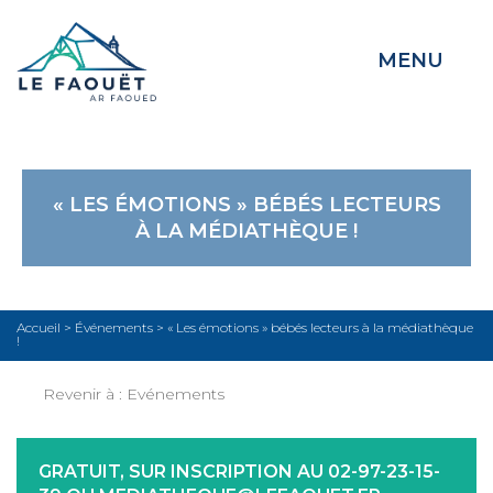
MENU
« LES ÉMOTIONS » BÉBÉS LECTEURS
À LA MÉDIATHÈQUE !
Accueil
>
Événements
>
« Les émotions » bébés lecteurs à la médiathèque
!
Revenir à :
Evénements
GRATUIT, SUR INSCRIPTION AU 02-97-23-15-