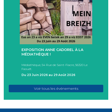
+
+
EXPOSITION ANNE CADOREL À LA
SÉAN
T
MÉDIATHÈQUE !
ÉTÉ !
PAD
Médiathèque, 54 Rue de Saint-Fiacre, 56320 Le
Casa I
Faouët.
FAOU
Du 23 Juin 2026 au 29 Août 2026
Du 05
Voir tous les événements