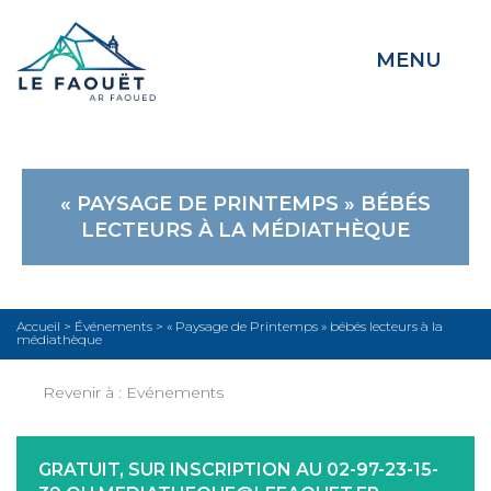
MENU
« PAYSAGE DE PRINTEMPS » BÉBÉS
LECTEURS À LA MÉDIATHÈQUE
Accueil
>
Événements
>
« Paysage de Printemps » bébés lecteurs à la
médiathèque
Revenir à :
Evénements
GRATUIT, SUR INSCRIPTION AU 02-97-23-15-