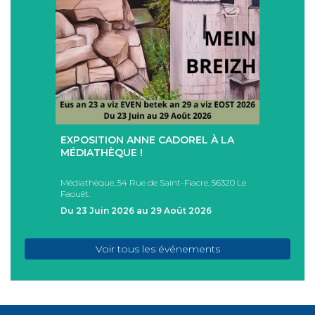
+
+
EXPOSITION ANNE CADOREL À LA
SÉAN
T
MÉDIATHÈQUE !
ÉTÉ !
PAD
Médiathèque, 54 Rue de Saint-Fiacre, 56320 Le
Casa I
Faouët.
FAOU
Du 23 Juin 2026 au 29 Août 2026
Du 05
Voir tous les événements