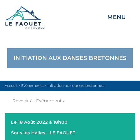
MENU
INITIATION AUX DANSES BRETONNES
Accueil
>
Événements
>
Initiation aux danses bretonnes
Revenir à :
Evénements
Le 18 Août 2022 à 18h00
Sous les Halles - LE FAOUET