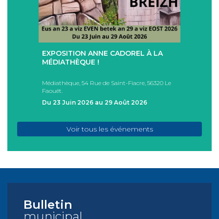
+
+
EXPOSITION ANNE CADOREL À LA
SÉAN
T
MÉDIATHÈQUE !
ÉTÉ !
PAD
Médiathèque, 54 Rue de Saint-Fiacre, 56320 Le
Casa I
Faouët.
FAOU
Du 23 Juin 2026 au 29 Août 2026
Du 05
Voir tous les événements
Bulletin
municipal