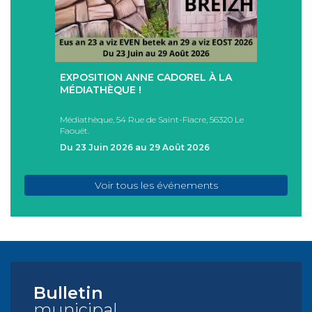
+
+
EXPOSITION ANNE CADOREL À LA
SÉAN
T
MÉDIATHÈQUE !
ÉTÉ !
PAD
Médiathèque, 54 Rue de Saint-Fiacre, 56320 Le
Casa I
Faouët.
FAOU
Du 23 Juin 2026 au 29 Août 2026
Du 05
Voir tous les événements
Bulletin
municipal