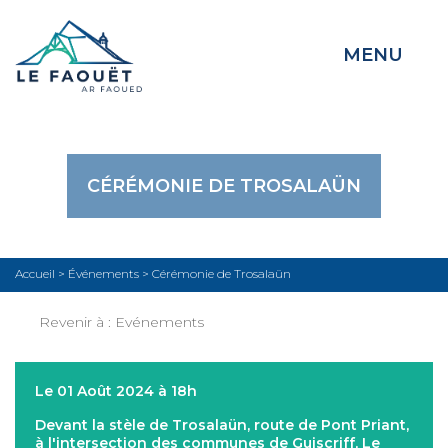
MENU
CÉRÉMONIE DE TROSALAÜN
Accueil
>
Événements
>
Cérémonie de Trosalaün
Revenir à :
Evénements
Le 01 Août 2024 à 18h
Devant la stèle de Trosalaün, route de Pont Priant,
à l'intersection des communes de Guiscriff, Le