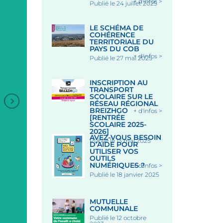
+ d'infos >
Publié le 24 juillet 2025
LE SCHÉMA DE
COHÉRENCE
TERRITORIALE DU
PAYS DU COB
+ d'infos >
Publié le 27 mai 2025
INSCRIPTION AU
TRANSPORT
SCOLAIRE SUR LE
RÉSEAU RÉGIONAL
BREIZHGO
+ d'infos >
[RENTRÉE
SCOLAIRE 2025-
2026]
AVEZ-VOUS BESOIN
Publié le 13 mai 2025
D’AIDE POUR
UTILISER VOS
OUTILS
NUMÉRIQUES ?
+ d'infos >
Publié le 18 janvier 2025
+
MARCHÉ NOCTURE PLACE
CONCERT REFLEXION
MUTUELLE
COMMUNALE
DES HALLES
QUINTUOR À CORDES 
Publié le 12 octobre
CHAPELLE SAINT-FIACR