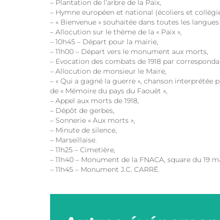
– Plantation de l’arbre de la Paix,
– Hymne européen et national (écoliers et collégi
– « Bienvenue » souhaitée dans toutes les langue
– Allocution sur le thème de la « Paix »,
– 10h45 – Départ pour la mairie,
– 11h00 – Départ vers le monument aux morts,
– Evocation des combats de 1918 par corresponda
– Allocution de monsieur le Maire,
– « Qui a gagné la guerre », chanson interprétée p
de « Mémoire du pays du Faouët »,
– Appel aux morts de 1918,
– Dépôt de gerbes,
– Sonnerie « Aux morts »,
– Minute de silence,
– Marseillaise.
– 11h25 – Cimetière,
– 11h40 – Monument de la FNACA, square du 19 ma
– 11h45 – Monument J.C. CARRÉ.