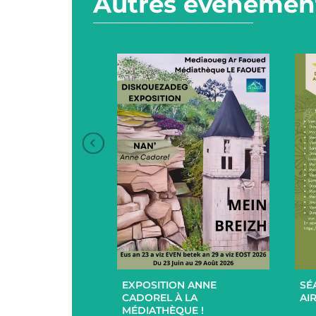
Autres événement
+
+
EXPOSITION ANNE
SÉ
UCES EN
CADOREL À LA
AIR
 ET EXTÉRIEUR
MÉDIATHÈQUE !
PAR L’EHPAD DU