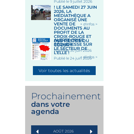
Publié le 9 juillet 2026
! LE SAMEDI 27 JUIN
2026, LA
MÉDIATHÈQUE A
ORGANISÉ UNE
VENTE DE
+ d'infos >
DOCUMENTS AU
PROFIT DE LA
CROIX-ROUGE ET
ALERTE CRISE
DES RESTOS DU
SÉCHERESSE SUR
COEUR !
LE SECTEUR DE
Publié le 30 juin 2026
L’ELLÉ !
+ d'infos >
Publié le 24 juin 2026
Voir toutes les actualités
Prochainement
dans votre
agenda
AOÛT
2026