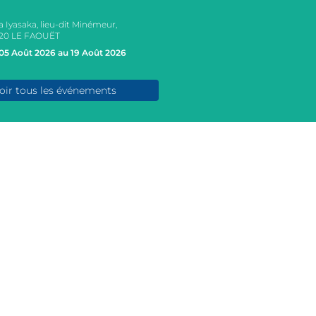
a Iyasaka, lieu-dit Minémeur,
20 LE FAOUËT
05 Août 2026 au 19 Août 2026
oir tous les événements