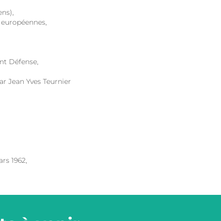
ens),
s européennes,
nt Défense,
ar Jean Yves Teurnier
rs 1962,