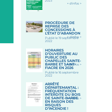
2023
+ d'infos >
Place des Halles, 56320 LE
Chapelle Saint-Fiacre, lieu-d
FAOUËT
Saint-Fiacre, 56320 LE FA
Le 12 Août 2026
Le 18 Août 2026
PROCÉDURE DE
REPRISE DES
CONCESSIONS À
L’ÉTAT D’ABANDON
+ d'infos >
Publié le 19 septembre
2022
HORAIRES
D’OUVERTURE AU
PUBLIC DES
CHAPELLES SAINTE-
BARBE ET SAINT-
+ d'infos >
FIACRE EN 2026
Publié le 16 septembre
2022
ARRÊTÉ
DÉPARTEMANTAL :
FRÉQUENTATION
INTERDITE DU BOIS
DE SAINTE-BARBE
+ d'infos >
EN RAISON DES
RISQUES
D’INCENDIE !