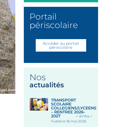
Portail
périscolaire
Accéder au portail
périscolaire
Nos
actualités
TRANSPORT
SCOLAIRE
COLLEGIENS/LYCEENS
– RENTREE 2026-
2027
+ d'infos >
Publié le 18 mai 2026