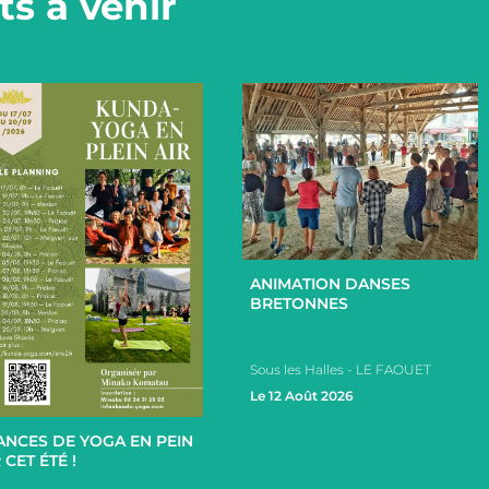
s à venir
+
ANIMATION DANSES
BRETONNES
Sous les Halles - LE FAOUET
+
Le 12 Août 2026
ANCES DE YOGA EN PEIN
 CET ÉTÉ !