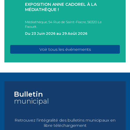
EXPOSITION ANNE CADOREL À LA
SÉAN
T
MÉDIATHÈQUE !
ÉTÉ !
PAD
Médiathèque, 54 Rue de Saint-Fiacre, 56320 Le
Casa I
Faouët.
FAOU
Du 23 Juin 2026 au 29 Août 2026
Du 05
Voir tous les événements
Bulletin
municipal
Retrouvez l’intégralité des bulletins municipaux en
libre téléchargement