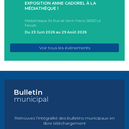
EXPOSITION ANNE CADOREL À LA
SÉAN
T
MÉDIATHÈQUE !
ÉTÉ !
PAD
Médiathèque, 54 Rue de Saint-Fiacre, 56320 Le
Casa I
Faouët.
FAOU
Du 23 Juin 2026 au 29 Août 2026
Du 05
Voir tous les événements
Bulletin
municipal
Retrouvez l’intégralité des bulletins municipaux en
libre téléchargement