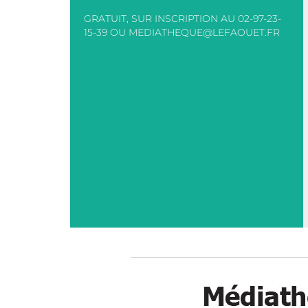
GRATUIT, SUR INSCRIPTION AU 02-97-23-
15-39 OU MEDIATHEQUE@LEFAOUET.FR