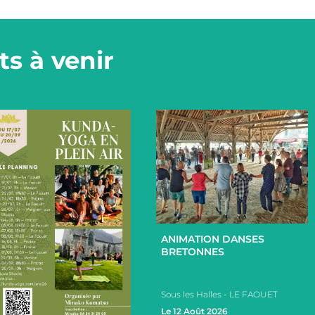
s à venir
+
ANIMATION DANSES
BRETONNES
Sous les Halles - LE FAOUET
Le 12 Août 2026