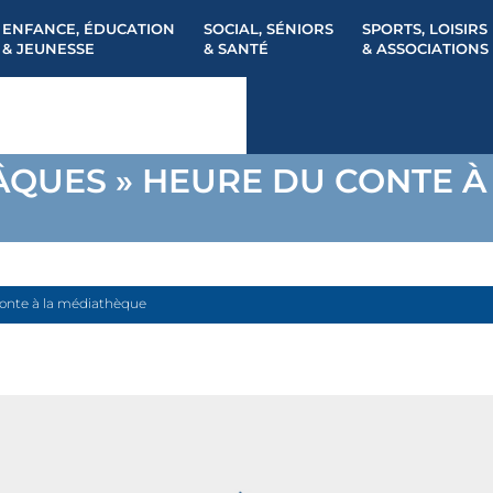
ENFANCE, ÉDUCATION
SOCIAL, SÉNIORS
SPORTS, LOISIRS
& JEUNESSE
& SANTÉ
& ASSOCIATIONS
PÂQUES » HEURE DU CONTE 
conte à la médiathèque