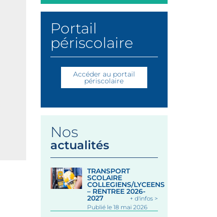
Portail
périscolaire
Accéder au portail
périscolaire
Nos
actualités
TRANSPORT
SCOLAIRE
COLLEGIENS/LYCEENS
– RENTREE 2026-
2027
+ d'infos >
Publié le 18 mai 2026