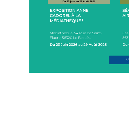
+
+
EXPOSITION ANNE
SÉ
UCES EN
CADOREL À LA
AIR
 ET EXTÉRIEUR
MÉDIATHÈQUE !
PAR L’EHPAD DU
Médiathèque, 54 Rue de Saint-
Cas
s, 2 Rue des Ecoles,
Fiacre, 56320 Le Faouët.
563
AOUËT
Du 23 Juin 2026 au 29 Août 2026
Du 
e 2026
V