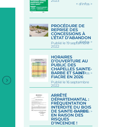
2023
+ d'infos >
PROCÉDURE DE
REPRISE DES
CONCESSIONS À
L’ÉTAT D’ABANDON
+ d'infos >
Publié le 19 septembre
2022
HORAIRES
D’OUVERTURE AU
PUBLIC DES
CHAPELLES SAINTE-
BARBE ET SAINT-
+ d'infos >
FIACRE EN 2026
Publié le 16 septembre
2022
ARRÊTÉ
ANIMATION DANSES
DÉPARTEMANTAL :
BRETONNES
FRÉQUENTATION
INTERDITE DU BOIS
DE SAINTE-BARBE
+ d'infos >
EN RAISON DES
Sous les Halles - LE FAOUE
RISQUES
D’INCENDIE !
Le 19 Août 2026