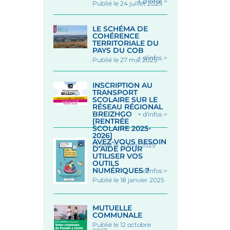
+ d'infos >
Publié le 24 juillet 2025
LE SCHÉMA DE
COHÉRENCE
TERRITORIALE DU
PAYS DU COB
+ d'infos >
Publié le 27 mai 2025
INSCRIPTION AU
TRANSPORT
SCOLAIRE SUR LE
RÉSEAU RÉGIONAL
BREIZHGO
+ d'infos >
[RENTRÉE
SCOLAIRE 2025-
2026]
AVEZ-VOUS BESOIN
Publié le 13 mai 2025
D’AIDE POUR
UTILISER VOS
OUTILS
NUMÉRIQUES ?
+ d'infos >
Publié le 18 janvier 2025
MUTUELLE
COMMUNALE
Publié le 12 octobre