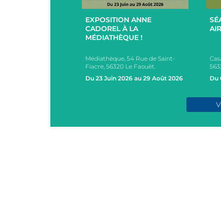
+
+
EXPOSITION ANNE
SÉ
UCES EN
CADOREL À LA
AIR
 ET EXTÉRIEUR
MÉDIATHÈQUE !
PAR L’EHPAD DU
Médiathèque, 54 Rue de Saint-
Cas
s, 2 Rue des Ecoles,
Fiacre, 56320 Le Faouët.
563
AOUËT
Du 23 Juin 2026 au 29 Août 2026
Du 
e 2026
V