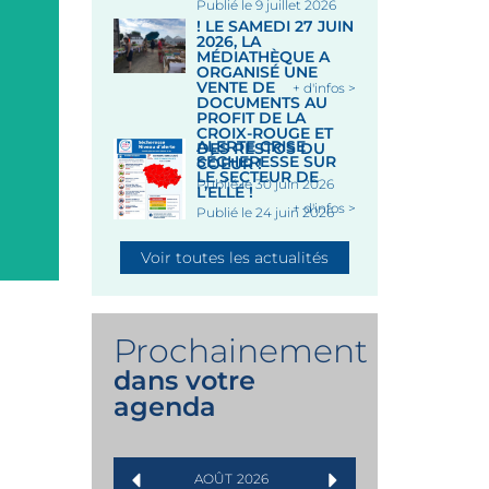
Publié le 9 juillet 2026
! LE SAMEDI 27 JUIN
2026, LA
CONCERT REFLEXION
MÉDIATHÈQUE A
QUINTUOR À CORDES 
ORGANISÉ UNE
CHAPELLE SAINT-FIACR
VENTE DE
+ d'infos >
DOCUMENTS AU
PROFIT DE LA
Chapelle Saint-Fiacre, lieu-d
CROIX-ROUGE ET
ALERTE CRISE
DES RESTOS DU
Saint-Fiacre, 56320 LE FA
SÉCHERESSE SUR
COEUR !
Le 18 Août 2026
LE SECTEUR DE
Publié le 30 juin 2026
L’ELLÉ !
+ d'infos >
Publié le 24 juin 2026
Voir toutes les actualités
Prochainement
dans votre
agenda
AOÛT
2026