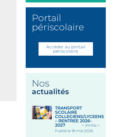
Portail
périscolaire
Accéder au portail
périscolaire
Nos
actualités
TRANSPORT
SCOLAIRE
COLLEGIENS/LYCEENS
– RENTREE 2026-
2027
+ d'infos >
Publié le 18 mai 2026