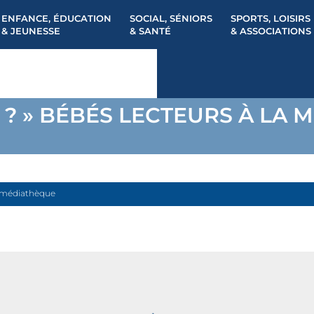
ENFANCE, ÉDUCATION
SOCIAL, SÉNIORS
SPORTS, LOISIRS
& JEUNESSE
& SANTÉ
& ASSOCIATIONS
L ? » BÉBÉS LECTEURS À LA
la médiathèque