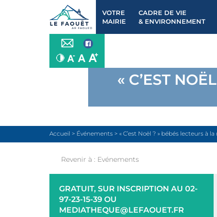
VOTRE
CADRE DE VIE
MAIRIE
& ENVIRONNEMENT
« C’EST NOË
Accueil
>
Événements
>
« C’est Noël ? » bébés lecteurs à 
Revenir à :
Evénements
GRATUIT, SUR INSCRIPTION AU 02-
97-23-15-39 OU
MEDIATHEQUE@LEFAOUET.FR