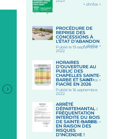
2023
+ d'infos >
PROCÉDURE DE
REPRISE DES
CONCESSIONS À
L’ÉTAT D’ABANDON
+ d'infos >
Publié le 19 septembre
2022
HORAIRES
D’OUVERTURE AU
PUBLIC DES
CHAPELLES SAINTE-
BARBE ET SAINT-
+ d'infos >
FIACRE EN 2026
Publié le 16 septembre
+
2022
ARRÊTÉ
ANIMATION DANSES
DÉPARTEMANTAL :
BRETONNES
FRÉQUENTATION
INTERDITE DU BOIS
DE SAINTE-BARBE
+ d'infos >
EN RAISON DES
RISQUES
Sous les Halles - LE FAOUET
D’INCENDIE !
Le 12 Août 2026