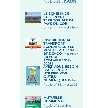
+ d'infos >
Publié le 24 juillet 2025
LE SCHÉMA DE
COHÉRENCE
TERRITORIALE DU
PAYS DU COB
+ d'infos >
Publié le 27 mai 2025
INSCRIPTION AU
TRANSPORT
SCOLAIRE SUR LE
RÉSEAU RÉGIONAL
BREIZHGO
+ d'infos >
[RENTRÉE
SCOLAIRE 2025-
2026]
AVEZ-VOUS BESOIN
Publié le 13 mai 2025
D’AIDE POUR
UTILISER VOS
OUTILS
NUMÉRIQUES ?
+ d'infos >
Publié le 18 janvier 2025
MUTUELLE
COMMUNALE
Publié le 12 octobre