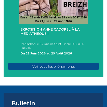
+
+
EXPOSITION ANNE CADOREL À LA
SÉAN
T
MÉDIATHÈQUE !
ÉTÉ !
PAD
Médiathèque, 54 Rue de Saint-Fiacre, 56320 Le
Casa I
Faouët.
FAOU
Du 23 Juin 2026 au 29 Août 2026
Du 05
Voir tous les événements
Bulletin