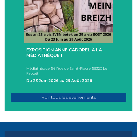
+
+
EXPOSITION ANNE CADOREL À LA
SÉAN
T
MÉDIATHÈQUE !
ÉTÉ !
PAD
Médiathèque, 54 Rue de Saint-Fiacre, 56320 Le
Casa I
Faouët.
FAOU
Du 23 Juin 2026 au 29 Août 2026
Du 05
Voir tous les événements