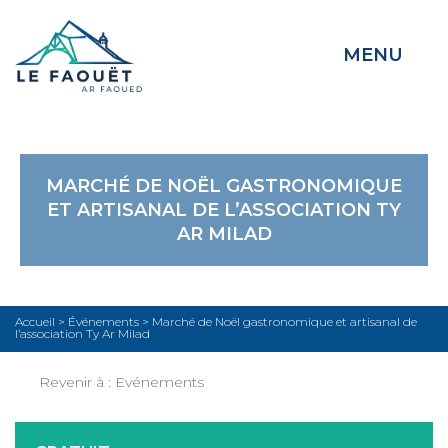
MENU
MARCHÉ DE NOËL GASTRONOMIQUE
ET ARTISANAL DE L’ASSOCIATION TY
AR MILAD
Accueil
>
Événements
>
Marché de Noël gastronomique et artisanal de
l’association Ty Ar Milad
Revenir à :
Evénements