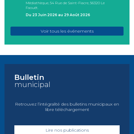
Médiathèque, 54 Rue de Saint-Fiacre, 56320 Le
Casa I
Faouët.
FAOU
Du 23 Juin 2026 au 29 Août 2026
Du 05
Voir tous les événements
Bulletin
municipal
Retrouvez l’intégralité des bulletins municipaux en
libre téléchargement
Lire nos publications