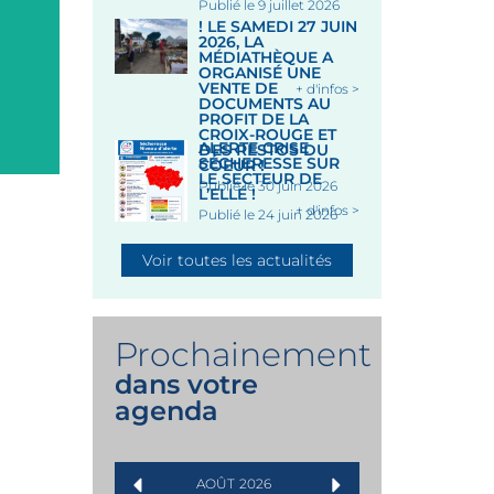
Publié le 9 juillet 2026
Place des Halles, 56320 LE
! LE SAMEDI 27 JUIN
FAOUËT
2026, LA
MÉDIATHÈQUE A
Le 12 Août 2026
ORGANISÉ UNE
VENTE DE
+ d'infos >
DOCUMENTS AU
PROFIT DE LA
CROIX-ROUGE ET
ALERTE CRISE
DES RESTOS DU
SÉCHERESSE SUR
COEUR !
LE SECTEUR DE
Publié le 30 juin 2026
L’ELLÉ !
+ d'infos >
Publié le 24 juin 2026
Voir toutes les actualités
Prochainement
dans votre
agenda
AOÛT
2026