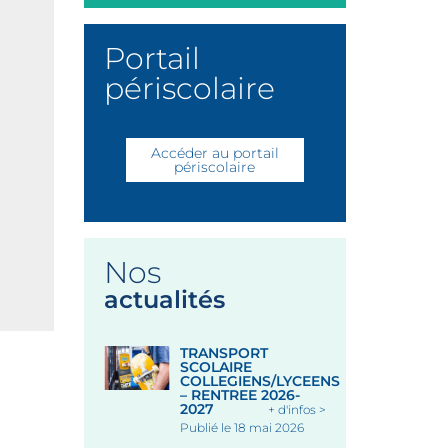
Portail
périscolaire
Accéder au portail
périscolaire
Nos
actualités
TRANSPORT
SCOLAIRE
COLLEGIENS/LYCEENS
– RENTREE 2026-
2027
+ d'infos >
Publié le 18 mai 2026