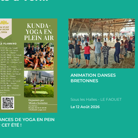
+
ANIMATION DANSES
BRETONNES
Sous les Halles - LE FAOUET
+
Le 12 Août 2026
ANCES DE YOGA EN PEIN
 CET ÉTÉ !