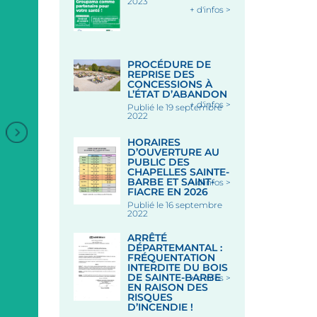
2023
+ d'infos >
PROCÉDURE DE
REPRISE DES
CONCESSIONS À
L’ÉTAT D’ABANDON
+ d'infos >
Publié le 19 septembre
2022
HORAIRES
D’OUVERTURE AU
PUBLIC DES
CHAPELLES SAINTE-
ANIMATION DANSES
BARBE ET SAINT-
+ d'infos >
BRETONNES
FIACRE EN 2026
Publié le 16 septembre
2022
Sous les Halles - LE FAOUE
ARRÊTÉ
+
Le 19 Août 2026
DÉPARTEMANTAL :
FRÉQUENTATION
INTERDITE DU BOIS
MARCHÉ NOCTURE PLACE
DE SAINTE-BARBE
+ d'infos >
EN RAISON DES
DES HALLES
RISQUES
D’INCENDIE !