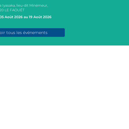
a Iyasaka, lieu-dit Minémeur,
20 LE FAOUËT
05 Août 2026 au 19 Août 2026
oir tous les événements