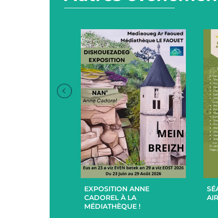
+
+
EXPOSITION ANNE
SÉ
UCES EN
CADOREL À LA
AIR
 ET EXTÉRIEUR
MÉDIATHÈQUE !
PAR L’EHPAD DU