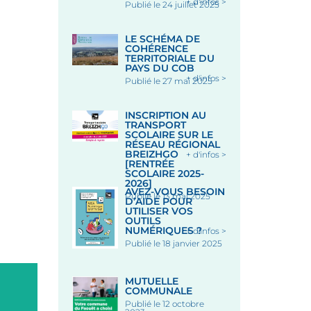
+ d'infos >
Publié le 24 juillet 2025
LE SCHÉMA DE
COHÉRENCE
TERRITORIALE DU
PAYS DU COB
+ d'infos >
Publié le 27 mai 2025
INSCRIPTION AU
TRANSPORT
SCOLAIRE SUR LE
RÉSEAU RÉGIONAL
BREIZHGO
+ d'infos >
[RENTRÉE
SCOLAIRE 2025-
2026]
AVEZ-VOUS BESOIN
Publié le 13 mai 2025
D’AIDE POUR
UTILISER VOS
OUTILS
NUMÉRIQUES ?
+ d'infos >
Publié le 18 janvier 2025
MUTUELLE
COMMUNALE
Publié le 12 octobre