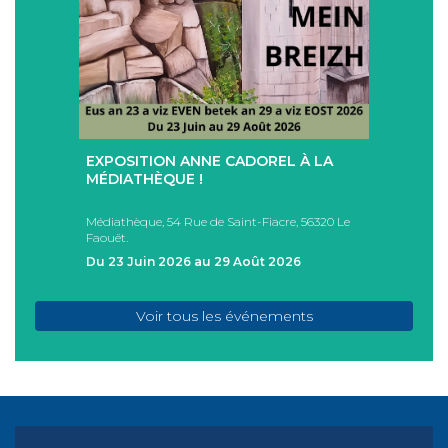
+
+
EXPOSITION ANNE CADOREL À LA
SÉAN
T
MÉDIATHÈQUE !
ÉTÉ !
PAD
Médiathèque, 54 Rue de Saint-Fiacre, 56320 Le
Casa I
Faouët.
FAOU
Du 23 Juin 2026 au 29 Août 2026
Du 05
Voir tous les événements