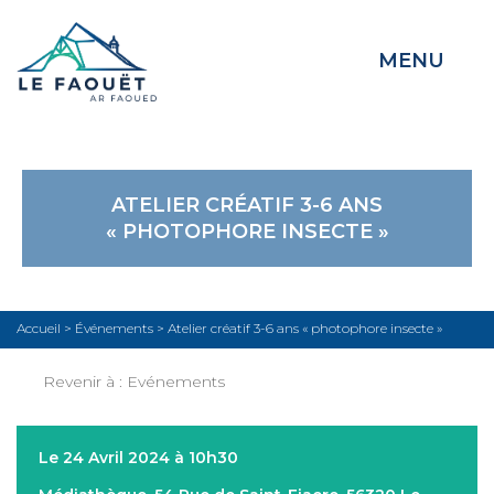
MENU
ATELIER CRÉATIF 3-6 ANS
« PHOTOPHORE INSECTE »
Accueil
>
Événements
>
Atelier créatif 3-6 ans « photophore insecte »
Revenir à :
Evénements
Le 24 Avril 2024 à 10h30