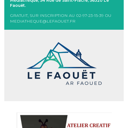
Médiathèque, 54 Rue de Saint-Fiacre, 56320 Le
Faouët.
GRATUIT, SUR INSCRIPTION AU 02-97-23-15-39 OU
MEDIATHEQUE@LEFAOUET.FR