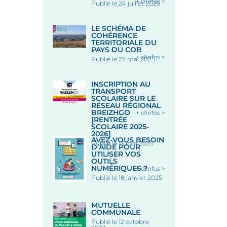
+ d'infos >
Publié le 24 juillet 2025
LE SCHÉMA DE
COHÉRENCE
TERRITORIALE DU
PAYS DU COB
+ d'infos >
Publié le 27 mai 2025
INSCRIPTION AU
TRANSPORT
SCOLAIRE SUR LE
RÉSEAU RÉGIONAL
BREIZHGO
+ d'infos >
[RENTRÉE
SCOLAIRE 2025-
2026]
AVEZ-VOUS BESOIN
Publié le 13 mai 2025
D’AIDE POUR
UTILISER VOS
OUTILS
NUMÉRIQUES ?
+ d'infos >
Publié le 18 janvier 2025
MUTUELLE
COMMUNALE
Publié le 12 octobre