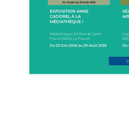
+
+
EXPOSITION ANNE
SÉ
UCES EN
CADOREL À LA
AIR
 ET EXTÉRIEUR
MÉDIATHÈQUE !
PAR L’EHPAD DU
Médiathèque, 54 Rue de Saint-
Cas
s, 2 Rue des Ecoles,
Fiacre, 56320 Le Faouët.
563
AOUËT
Du 23 Juin 2026 au 29 Août 2026
Du 
e 2026
V