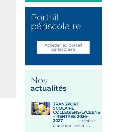
Portail
périscolaire
Accéder au portail
périscolaire
Nos
actualités
TRANSPORT
SCOLAIRE
COLLEGIENS/LYCEENS
– RENTREE 2026-
2027
+ d'infos >
Publié le 18 mai 2026