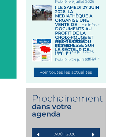
+
Publié le 9 juillet 2026
! LE SAMEDI 27 JUIN
2026, LA
MARCHÉ NOCTURE PLACE
MÉDIATHÈQUE A
DES HALLES
ORGANISÉ UNE
VENTE DE
+ d'infos >
DOCUMENTS AU
PROFIT DE LA
Place des Halles, 56320 LE
CROIX-ROUGE ET
ALERTE CRISE
FAOUËT
DES RESTOS DU
SÉCHERESSE SUR
COEUR !
Le 12 Août 2026
LE SECTEUR DE
Publié le 30 juin 2026
L’ELLÉ !
+ d'infos >
Publié le 24 juin 2026
Voir toutes les actualités
Prochainement
dans votre
agenda
AOÛT
2026