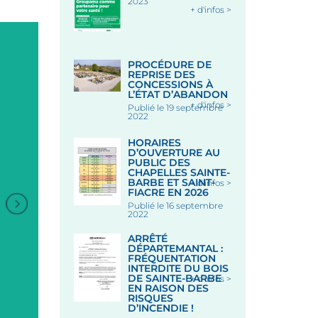
2023
+ d'infos >
PROCÉDURE DE
REPRISE DES
CONCESSIONS À
L’ÉTAT D’ABANDON
+ d'infos >
Publié le 19 septembre
2022
HORAIRES
D’OUVERTURE AU
PUBLIC DES
CHAPELLES SAINTE-
BARBE ET SAINT-
+ d'infos >
FIACRE EN 2026
Publié le 16 septembre
2022
ARRÊTÉ
ANIMATION DANSES
DÉPARTEMANTAL :
BRETONNES
FRÉQUENTATION
INTERDITE DU BOIS
DE SAINTE-BARBE
+ d'infos >
EN RAISON DES
RISQUES
Sous les Halles - LE FAOUE
D’INCENDIE !
Le 19 Août 2026