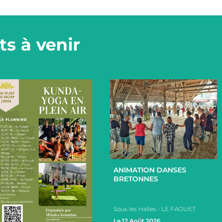
s à venir
+
ANIMATION DANSES
BRETONNES
Sous les Halles - LE FAOUET
Le 12 Août 2026