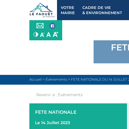
VOTRE
CADRE DE VIE
MAIRIE
& ENVIRONNEMENT
FET
Accueil
>
Événements
>
FETE NATIONALE DU 14 JUILLET 
Revenir à :
Evénements
FETE NATIONALE
Le 14 Juillet 2023