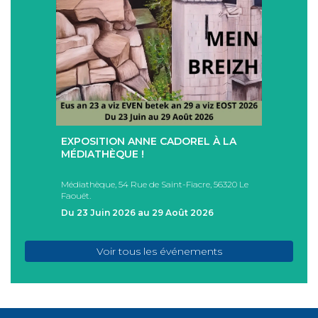
+
+
EXPOSITION ANNE CADOREL À LA
SÉAN
T
MÉDIATHÈQUE !
ÉTÉ !
PAD
Médiathèque, 54 Rue de Saint-Fiacre, 56320 Le
Casa I
Faouët.
FAOU
Du 23 Juin 2026 au 29 Août 2026
Du 05
Voir tous les événements