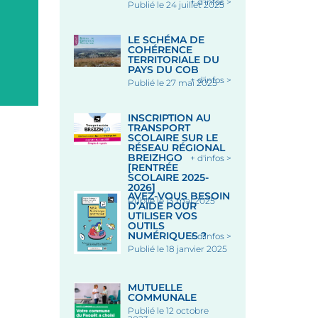
+ d'infos >
Publié le 24 juillet 2025
Place des Halles, 56320 LE
Chapelle Saint-Fiacre, lieu-d
FAOUËT
Saint-Fiacre, 56320 LE FA
Le 12 Août 2026
Le 18 Août 2026
LE SCHÉMA DE
COHÉRENCE
TERRITORIALE DU
PAYS DU COB
+ d'infos >
Publié le 27 mai 2025
INSCRIPTION AU
TRANSPORT
SCOLAIRE SUR LE
RÉSEAU RÉGIONAL
BREIZHGO
+ d'infos >
[RENTRÉE
SCOLAIRE 2025-
2026]
AVEZ-VOUS BESOIN
Publié le 13 mai 2025
D’AIDE POUR
UTILISER VOS
OUTILS
NUMÉRIQUES ?
+ d'infos >
Publié le 18 janvier 2025
MUTUELLE
COMMUNALE
Publié le 12 octobre