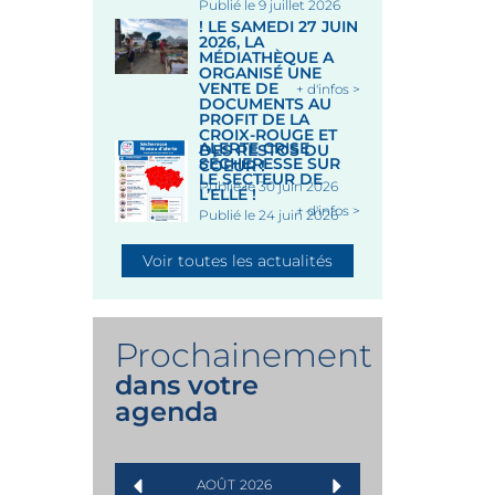
Publié le 9 juillet 2026
! LE SAMEDI 27 JUIN
2026, LA
MÉDIATHÈQUE A
ORGANISÉ UNE
VENTE DE
+ d'infos >
DOCUMENTS AU
PROFIT DE LA
CROIX-ROUGE ET
ALERTE CRISE
DES RESTOS DU
SÉCHERESSE SUR
COEUR !
LE SECTEUR DE
Publié le 30 juin 2026
L’ELLÉ !
+ d'infos >
Publié le 24 juin 2026
Voir toutes les actualités
Prochainement
dans votre
agenda
AOÛT
2026