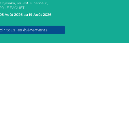
a Iyasaka, lieu-dit Minémeur,
20 LE FAOUËT
05 Août 2026 au 19 Août 2026
oir tous les événements