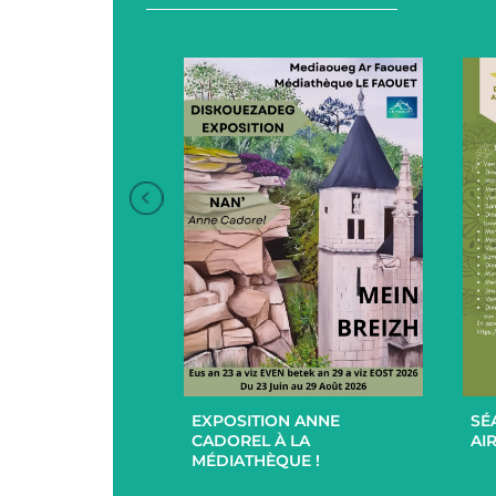
+
+
EXPOSITION ANNE
SÉ
UCES EN
CADOREL À LA
AIR
 ET EXTÉRIEUR
MÉDIATHÈQUE !
PAR L’EHPAD DU