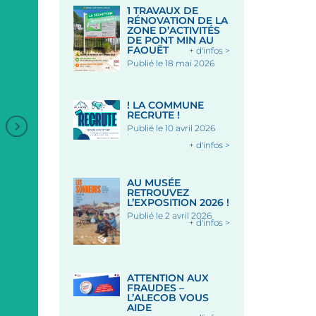
1 TRAVAUX DE
RÉNOVATION DE LA
ZONE D’ACTIVITÉS
DE PONT MIN AU
FAOUËT
+ d'infos >
Publié le 18 mai 2026
! LA COMMUNE
RECRUTE !
Publié le 10 avril 2026
+ d'infos >
AU MUSÉE
RETROUVEZ
L’EXPOSITION 2026 !
Publié le 2 avril 2026
+ d'infos >
+
MARCHÉ NOCTURE PLACE
CONCERT REFLEXION
ATTENTION AUX
DES HALLES
QUINTUOR À CORDES 
FRAUDES –
CHAPELLE SAINT-FIACR
L’ALECOB VOUS
AIDE