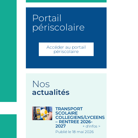
Portail
périscolaire
Accéder au portail
périscolaire
Nos
actualités
TRANSPORT
SCOLAIRE
COLLEGIENS/LYCEENS
– RENTREE 2026-
2027
+ d'infos >
Publié le 18 mai 2026