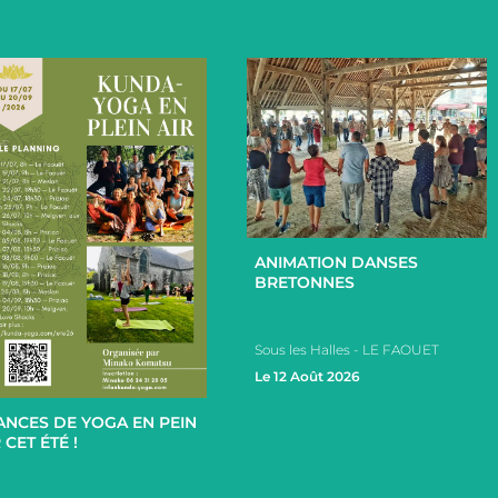
+
ANIMATION DANSES
BRETONNES
Sous les Halles - LE FAOUET
+
Le 12 Août 2026
ANCES DE YOGA EN PEIN
 CET ÉTÉ !