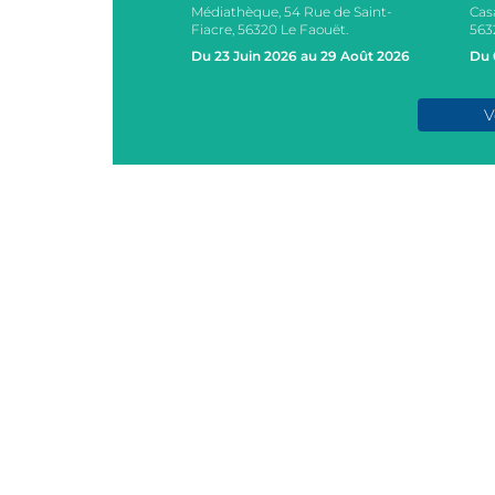
Médiathèque, 54 Rue de Saint-
Cas
s, 2 Rue des Ecoles,
Fiacre, 56320 Le Faouët.
563
AOUËT
Du 23 Juin 2026 au 29 Août 2026
Du 
e 2026
V