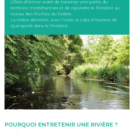
Côtes d’Armor avant de traverser une partie du
territoire morbihannais et de rejoindre le Finistère au
niveau des Roches du Diable.
La rivière alimente, avec l’Isole, la Laïta à hauteur de
Quimperlé dans le Finistère.
POURQUOI ENTRETENIR UNE RIVIÈRE ?