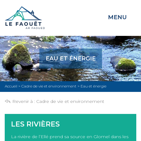
MENU
EAU ET ÉNERGIE
Accueil
>
Cadre de vie et environnement
>
Eau et énergie
Revenir à :
Cadre de vie et environnement
LES RIVIÈRES
La rivière de l’Ellé prend sa source en Glomel dans les