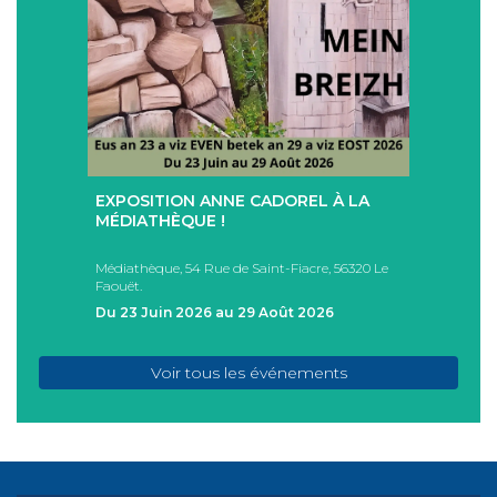
+
+
EXPOSITION ANNE CADOREL À LA
SÉAN
T
MÉDIATHÈQUE !
ÉTÉ !
PAD
Médiathèque, 54 Rue de Saint-Fiacre, 56320 Le
Casa I
Faouët.
FAOU
Du 23 Juin 2026 au 29 Août 2026
Du 05
Voir tous les événements