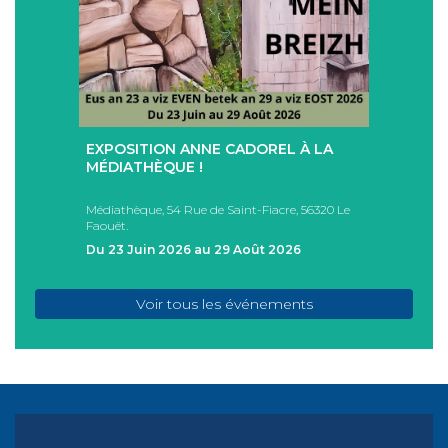
+
+
EXPOSITION ANNE CADOREL À LA
SÉAN
T
MÉDIATHÈQUE !
ÉTÉ !
PAD
Médiathèque, 54 Rue de Saint-Fiacre, 56320 Le
Casa I
Faouët.
FAOU
Du 23 Juin 2026 au 29 Août 2026
Du 05
Voir tous les événements