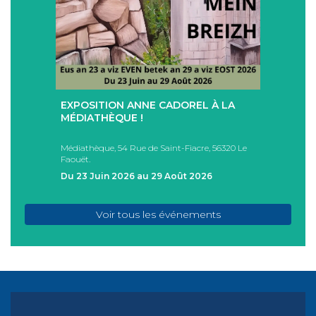
+
+
EXPOSITION ANNE CADOREL À LA
SÉAN
T
MÉDIATHÈQUE !
ÉTÉ !
PAD
Médiathèque, 54 Rue de Saint-Fiacre, 56320 Le
Casa I
Faouët.
FAOU
Du 23 Juin 2026 au 29 Août 2026
Du 05
Voir tous les événements