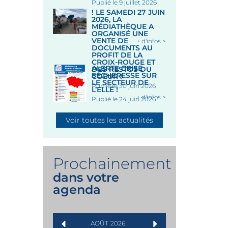
Publié le 9 juillet 2026
! LE SAMEDI 27 JUIN
2026, LA
MÉDIATHÈQUE A
ORGANISÉ UNE
VENTE DE
+ d'infos >
DOCUMENTS AU
PROFIT DE LA
CROIX-ROUGE ET
ALERTE CRISE
DES RESTOS DU
SÉCHERESSE SUR
COEUR !
LE SECTEUR DE
Publié le 30 juin 2026
L’ELLÉ !
+ d'infos >
Publié le 24 juin 2026
Voir toutes les actualités
Prochainement
dans votre
agenda
AOÛT
2026