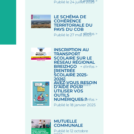
+ d'infos >
Publié le 24 juillet 2025
Chapelle Saint-Fiacre, lieu-d
Saint-Fiacre, 56320 LE FA
Le 18 Août 2026
LE SCHÉMA DE
COHÉRENCE
TERRITORIALE DU
PAYS DU COB
+ d'infos >
Publié le 27 mai 2025
INSCRIPTION AU
TRANSPORT
SCOLAIRE SUR LE
RÉSEAU RÉGIONAL
BREIZHGO
+ d'infos >
[RENTRÉE
SCOLAIRE 2025-
2026]
AVEZ-VOUS BESOIN
Publié le 13 mai 2025
D’AIDE POUR
UTILISER VOS
OUTILS
NUMÉRIQUES ?
+ d'infos >
Publié le 18 janvier 2025
MUTUELLE
COMMUNALE
Publié le 12 octobre