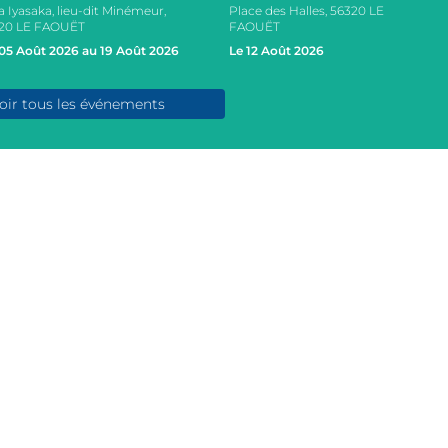
a Iyasaka, lieu-dit Minémeur,
Place des Halles, 56320 LE
20 LE FAOUËT
FAOUËT
05 Août 2026 au 19 Août 2026
Le 12 Août 2026
oir tous les événements