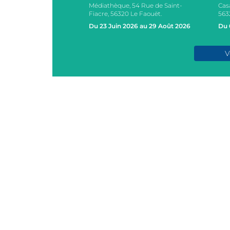
Médiathèque, 54 Rue de Saint-
Cas
s, 2 Rue des Ecoles,
Fiacre, 56320 Le Faouët.
563
AOUËT
Du 23 Juin 2026 au 29 Août 2026
Du 
e 2026
V