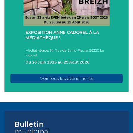
+
+
EXPOSITION ANNE CADOREL À LA
SÉAN
T
MÉDIATHÈQUE !
ÉTÉ !
PAD
Médiathèque, 54 Rue de Saint-Fiacre, 56320 Le
Casa I
Faouët.
FAOU
Du 23 Juin 2026 au 29 Août 2026
Du 05
Voir tous les événements
Bulletin
municipal