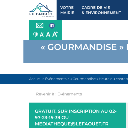
VOTRE
CADRE DE VIE
MAIRIE
& ENVIRONNEMENT
« GOURMANDISE » 
Accueil
>
Événements
>
« Gourmandise » Heure du conte sui
Revenir à :
Evénements
GRATUIT, SUR INSCRIPTION AU 02-
97-23-15-39 OU
MEDIATHEQUE@LEFAOUET.FR