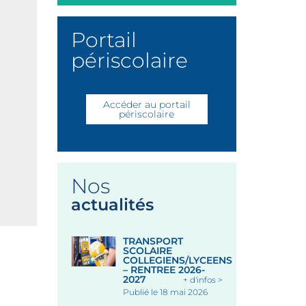
Portail
périscolaire
Accéder au portail
périscolaire
Nos
actualités
TRANSPORT
SCOLAIRE
COLLEGIENS/LYCEENS
– RENTREE 2026-
2027
+ d'infos >
Publié le 18 mai 2026