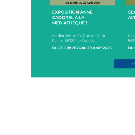
+
+
EXPOSITION ANNE
SÉ
UCES EN
CADOREL À LA
AIR
 ET EXTÉRIEUR
MÉDIATHÈQUE !
PAR L’EHPAD DU
Médiathèque, 54 Rue de Saint-
Cas
s, 2 Rue des Ecoles,
Fiacre, 56320 Le Faouët.
563
AOUËT
Du 23 Juin 2026 au 29 Août 2026
Du 
e 2026
V