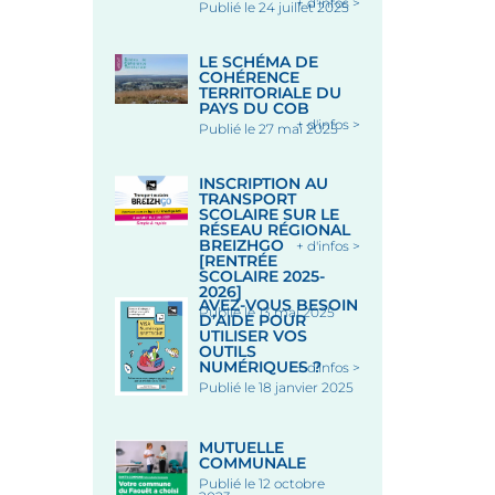
+ d'infos >
Publié le 24 juillet 2025
LE SCHÉMA DE
COHÉRENCE
TERRITORIALE DU
PAYS DU COB
+ d'infos >
Publié le 27 mai 2025
INSCRIPTION AU
TRANSPORT
SCOLAIRE SUR LE
RÉSEAU RÉGIONAL
BREIZHGO
+ d'infos >
[RENTRÉE
SCOLAIRE 2025-
2026]
AVEZ-VOUS BESOIN
Publié le 13 mai 2025
D’AIDE POUR
UTILISER VOS
OUTILS
NUMÉRIQUES ?
+ d'infos >
Publié le 18 janvier 2025
MUTUELLE
COMMUNALE
Publié le 12 octobre