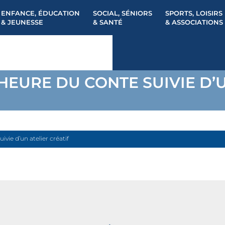
ENFANCE, ÉDUCATION
SOCIAL, SÉNIORS
SPORTS, LOISIRS
& JEUNESSE
& SANTÉ
& ASSOCIATIONS
HEURE DU CONTE SUIVIE D’U
vie d’un atelier créatif