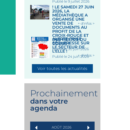
Publié le 9 juillet 2026
! LE SAMEDI 27 JUIN
2026, LA
MÉDIATHÈQUE A
ORGANISÉ UNE
VENTE DE
+ d'infos >
DOCUMENTS AU
PROFIT DE LA
CROIX-ROUGE ET
ALERTE CRISE
DES RESTOS DU
SÉCHERESSE SUR
COEUR !
LE SECTEUR DE
Publié le 30 juin 2026
L’ELLÉ !
+ d'infos >
Publié le 24 juin 2026
Voir toutes les actualités
Prochainement
dans votre
agenda
AOÛT
2026