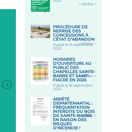
2023
+ d'infos >
PROCÉDURE DE
REPRISE DES
CONCESSIONS À
L’ÉTAT D’ABANDON
+ d'infos >
Publié le 19 septembre
2022
HORAIRES
D’OUVERTURE AU
PUBLIC DES
CHAPELLES SAINTE-
BARBE ET SAINT-
+ d'infos >
FIACRE EN 2026
Publié le 16 septembre
+
2022
ARRÊTÉ
ANIMATION DANSES
ANIMATION DANSES
DÉPARTEMANTAL :
BRETONNES
BRETONNES
FRÉQUENTATION
INTERDITE DU BOIS
DE SAINTE-BARBE
+ d'infos >
EN RAISON DES
RISQUES
Sous les Halles - LE FAOUET
Sous les Halles - LE FAOUE
D’INCENDIE !
Le 12 Août 2026
Le 19 Août 2026