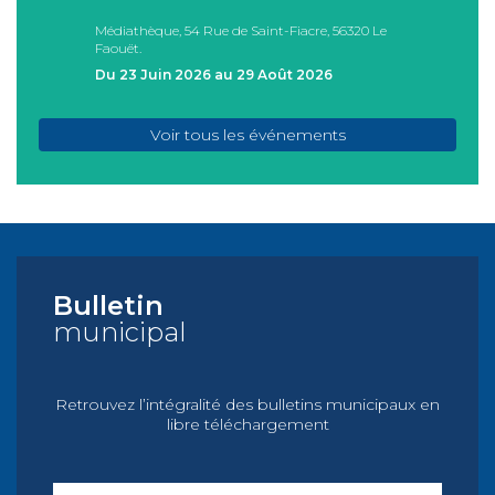
Médiathèque, 54 Rue de Saint-Fiacre, 56320 Le
Casa I
Faouët.
FAOU
Du 23 Juin 2026 au 29 Août 2026
Du 05
Voir tous les événements
Bulletin
municipal
Retrouvez l’intégralité des bulletins municipaux en
libre téléchargement