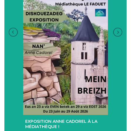
+
+
EXPOSITION ANNE CADOREL À LA
SÉAN
T
MÉDIATHÈQUE !
ÉTÉ !
PAD