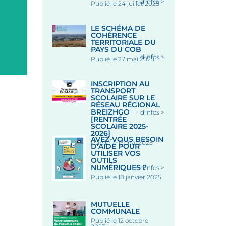
+ d'infos >
Publié le 24 juillet 2025
Chapelle Saint-Fiacre, lieu-d
Saint-Fiacre, 56320 LE FA
Le 18 Août 2026
LE SCHÉMA DE
COHÉRENCE
TERRITORIALE DU
PAYS DU COB
+ d'infos >
Publié le 27 mai 2025
INSCRIPTION AU
TRANSPORT
SCOLAIRE SUR LE
RÉSEAU RÉGIONAL
BREIZHGO
+ d'infos >
[RENTRÉE
SCOLAIRE 2025-
2026]
AVEZ-VOUS BESOIN
Publié le 13 mai 2025
D’AIDE POUR
UTILISER VOS
OUTILS
NUMÉRIQUES ?
+ d'infos >
Publié le 18 janvier 2025
MUTUELLE
COMMUNALE
Publié le 12 octobre