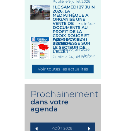
Publié le 9 juillet 2026
! LE SAMEDI 27 JUIN
2026, LA
MÉDIATHÈQUE A
ORGANISÉ UNE
VENTE DE
+ d'infos >
DOCUMENTS AU
PROFIT DE LA
CROIX-ROUGE ET
ALERTE CRISE
DES RESTOS DU
SÉCHERESSE SUR
COEUR !
LE SECTEUR DE
Publié le 30 juin 2026
L’ELLÉ !
+ d'infos >
Publié le 24 juin 2026
Voir toutes les actualités
Prochainement
dans votre
agenda
AOÛT
2026