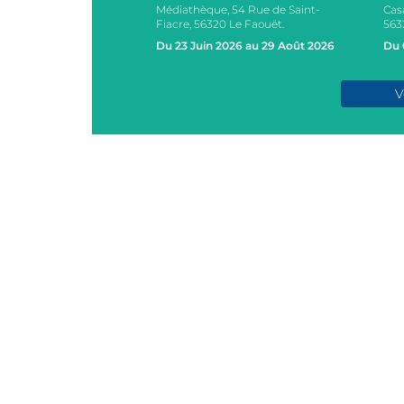
Médiathèque, 54 Rue de Saint-
Cas
s, 2 Rue des Ecoles,
Fiacre, 56320 Le Faouët.
563
AOUËT
Du 23 Juin 2026 au 29 Août 2026
Du 
e 2026
V