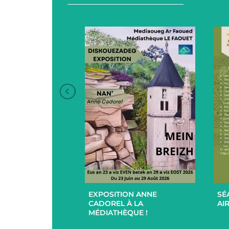
+
+
EXPOSITION ANNE
SÉ
UCES EN
CADOREL À LA
AIR
 ET EXTÉRIEUR
MÉDIATHÈQUE !
PAR L’EHPAD DU