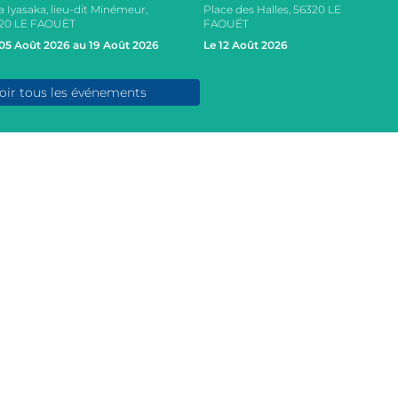
a Iyasaka, lieu-dit Minémeur,
Place des Halles, 56320 LE
20 LE FAOUËT
FAOUËT
05 Août 2026 au 19 Août 2026
Le 12 Août 2026
oir tous les événements