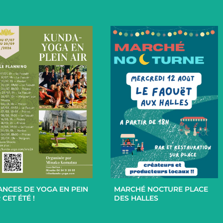
+
+
ANCES DE YOGA EN PEIN
MARCHÉ NOCTURE PLACE
 CET ÉTÉ !
DES HALLES