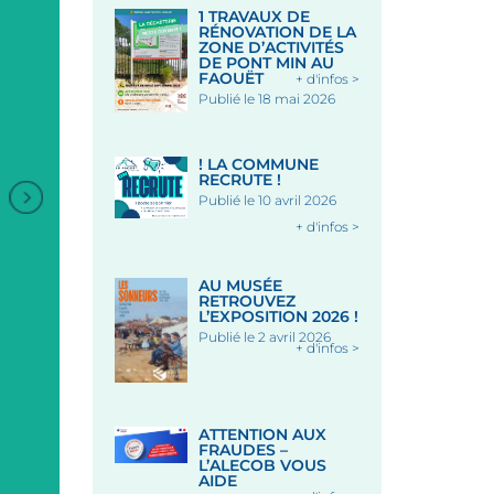
1 TRAVAUX DE
RÉNOVATION DE LA
ZONE D’ACTIVITÉS
DE PONT MIN AU
FAOUËT
+ d'infos >
Publié le 18 mai 2026
! LA COMMUNE
RECRUTE !
Publié le 10 avril 2026
+
+ d'infos >
ANIMATION DANSES
BRETONNES
AU MUSÉE
RETROUVEZ
L’EXPOSITION 2026 !
Publié le 2 avril 2026
Sous les Halles - LE FAOUET
+ d'infos >
Le 12 Août 2026
CONCERT REFLEXION
ATTENTION AUX
QUINTUOR À CORDES 
FRAUDES –
CHAPELLE SAINT-FIACR
L’ALECOB VOUS
AIDE