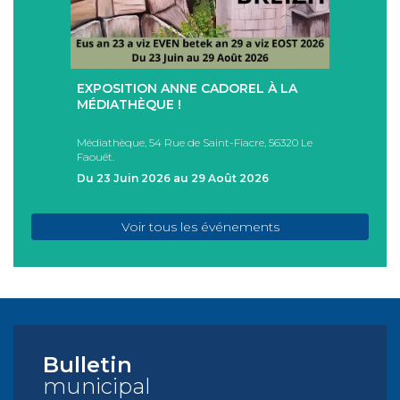
+
+
EXPOSITION ANNE CADOREL À LA
SÉAN
T
MÉDIATHÈQUE !
ÉTÉ !
PAD
Médiathèque, 54 Rue de Saint-Fiacre, 56320 Le
Casa I
Faouët.
FAOU
Du 23 Juin 2026 au 29 Août 2026
Du 05
Voir tous les événements
Bulletin
municipal