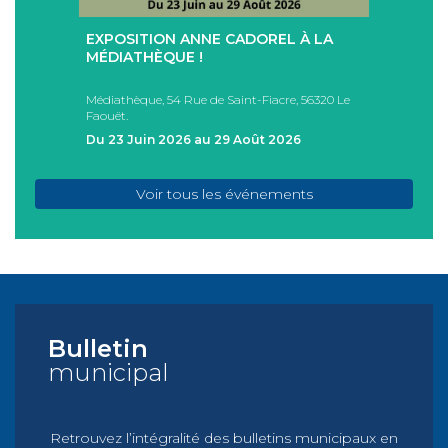
+
+
EXPOSITION ANNE CADOREL À LA
SÉAN
T
MÉDIATHÈQUE !
ÉTÉ !
PAD
Médiathèque, 54 Rue de Saint-Fiacre, 56320 Le
Casa I
Faouët.
FAOU
Du 23 Juin 2026 au 29 Août 2026
Du 05
Voir tous les événements
Bulletin
municipal
Retrouvez l’intégralité des bulletins municipaux en