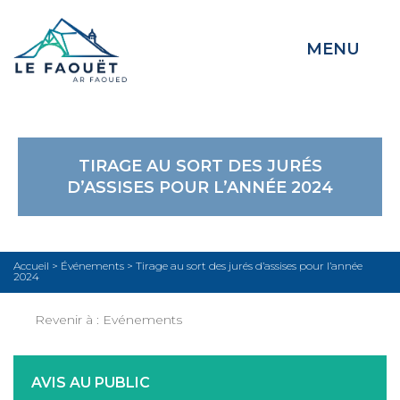
MENU
TIRAGE AU SORT DES JURÉS
D’ASSISES POUR L’ANNÉE 2024
Accueil
>
Événements
>
Tirage au sort des jurés d’assises pour l’année
2024
Revenir à :
Evénements
AVIS AU PUBLIC