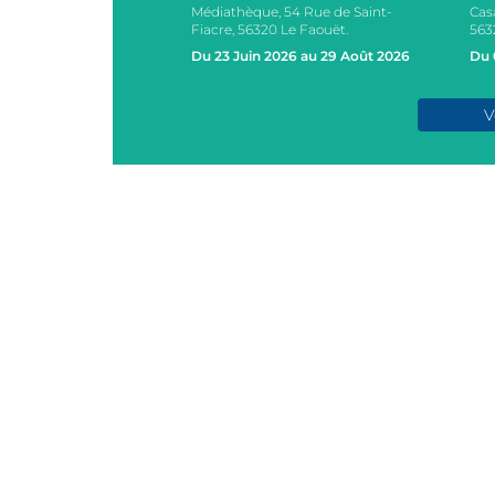
Médiathèque, 54 Rue de Saint-
Cas
s, 2 Rue des Ecoles,
Fiacre, 56320 Le Faouët.
563
AOUËT
Du 23 Juin 2026 au 29 Août 2026
Du 
e 2026
V