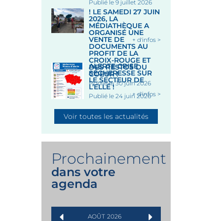
Publié le 9 juillet 2026
! LE SAMEDI 27 JUIN
2026, LA
MÉDIATHÈQUE A
ORGANISÉ UNE
VENTE DE
+ d'infos >
DOCUMENTS AU
PROFIT DE LA
CROIX-ROUGE ET
ALERTE CRISE
DES RESTOS DU
SÉCHERESSE SUR
COEUR !
LE SECTEUR DE
Publié le 30 juin 2026
L’ELLÉ !
+ d'infos >
Publié le 24 juin 2026
Voir toutes les actualités
Prochainement
dans votre
agenda
AOÛT
2026