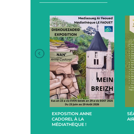
+
+
EXPOSITION ANNE
SÉ
UCES EN
CADOREL À LA
AIR
 ET EXTÉRIEUR
MÉDIATHÈQUE !
PAR L’EHPAD DU