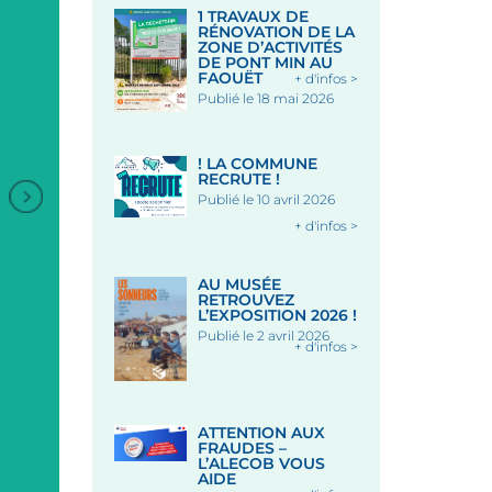
1 TRAVAUX DE
RÉNOVATION DE LA
ZONE D’ACTIVITÉS
DE PONT MIN AU
FAOUËT
+ d'infos >
Publié le 18 mai 2026
! LA COMMUNE
RECRUTE !
Publié le 10 avril 2026
+ d'infos >
ANIMATION DANSES
BRETONNES
AU MUSÉE
RETROUVEZ
L’EXPOSITION 2026 !
Publié le 2 avril 2026
Sous les Halles - LE FAOUE
+ d'infos >
+
Le 19 Août 2026
MARCHÉ NOCTURE PLACE
ATTENTION AUX
DES HALLES
FRAUDES –
L’ALECOB VOUS
AIDE