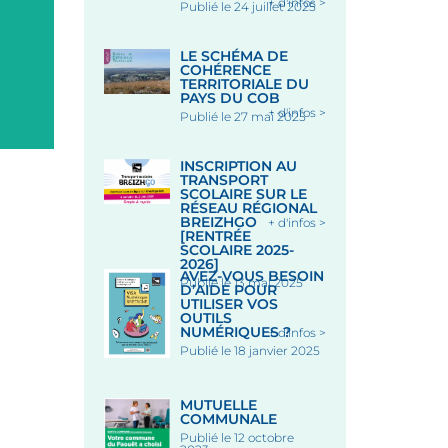
+ d'infos >
Publié le 24 juillet 2025
Place des Halles, 56320 LE
FAOUËT
Le 12 Août 2026
LE SCHÉMA DE
COHÉRENCE
TERRITORIALE DU
PAYS DU COB
+ d'infos >
Publié le 27 mai 2025
INSCRIPTION AU
TRANSPORT
SCOLAIRE SUR LE
RÉSEAU RÉGIONAL
BREIZHGO
+ d'infos >
[RENTRÉE
SCOLAIRE 2025-
2026]
AVEZ-VOUS BESOIN
Publié le 13 mai 2025
D’AIDE POUR
UTILISER VOS
OUTILS
NUMÉRIQUES ?
+ d'infos >
Publié le 18 janvier 2025
MUTUELLE
COMMUNALE
Publié le 12 octobre