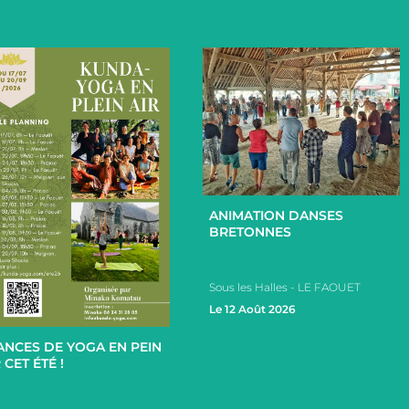
+
ANIMATION DANSES
BRETONNES
Sous les Halles - LE FAOUET
+
Le 12 Août 2026
ANCES DE YOGA EN PEIN
 CET ÉTÉ !