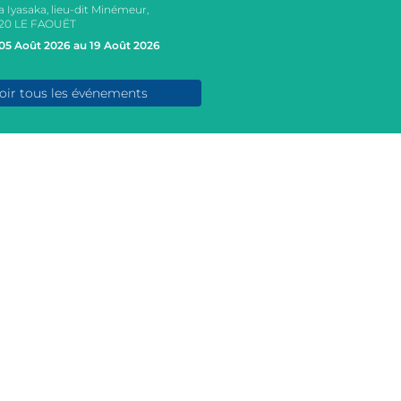
a Iyasaka, lieu-dit Minémeur,
20 LE FAOUËT
05 Août 2026 au 19 Août 2026
oir tous les événements