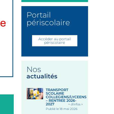
Portail
périscolaire
Accéder au portail
périscolaire
Nos
actualités
TRANSPORT
SCOLAIRE
COLLEGIENS/LYCEENS
– RENTREE 2026-
2027
+ d'infos >
Publié le 18 mai 2026