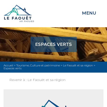
MENU
ESPACES VERTS
Accueil
>
Tourisme, Culture et patrimoine
>
Le Faouët et sa région
>
Espaces verts
Revenir à :
Le Faouët et sa région