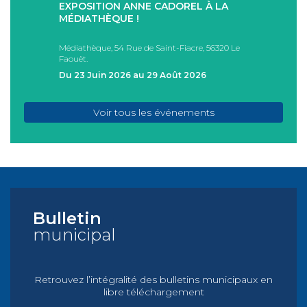
EXPOSITION ANNE CADOREL À LA
SÉAN
T
MÉDIATHÈQUE !
ÉTÉ !
PAD
Médiathèque, 54 Rue de Saint-Fiacre, 56320 Le
Casa I
Faouët.
FAOU
Du 23 Juin 2026 au 29 Août 2026
Du 05
Voir tous les événements
Bulletin
municipal
Retrouvez l’intégralité des bulletins municipaux en
libre téléchargement