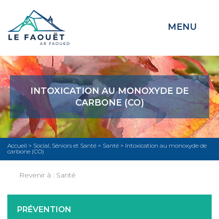
MENU
INTOXICATION AU MONOXYDE DE
CARBONE (CO)
Accueil
>
Social, Séniors et Santé
>
Santé
>
Intoxication au monoxyde de
carbone (CO)
Revenir à :
Santé
PRÉVENTION