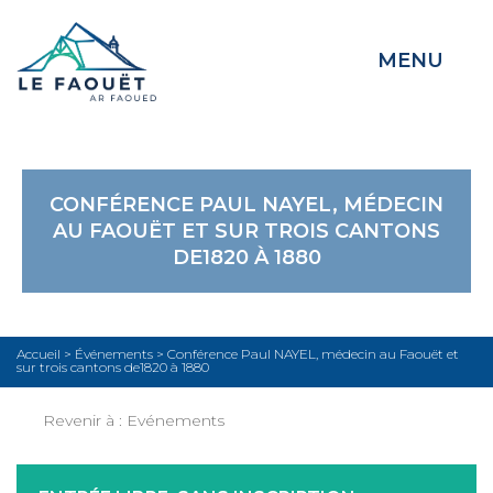
MENU
CONFÉRENCE PAUL NAYEL, MÉDECIN
AU FAOUËT ET SUR TROIS CANTONS
DE1820 À 1880
Accueil
>
Événements
>
Conférence Paul NAYEL, médecin au Faouët et
sur trois cantons de1820 à 1880
Revenir à :
Evénements