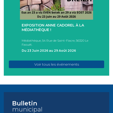
+
+
EXPOSITION ANNE CADOREL À LA
SÉAN
T
MÉDIATHÈQUE !
ÉTÉ !
PAD
Médiathèque, 54 Rue de Saint-Fiacre, 56320 Le
Casa I
Faouët.
FAOU
Du 23 Juin 2026 au 29 Août 2026
Du 05
Voir tous les événements
Bulletin
municipal