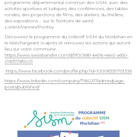
programme départemental commun des SISM, avec des
activités sportives et ludiques, des conférences, des tables
rondes, des projections de films, des ateliers, du théâtre,
des expositions … sur le Territoire de santé
Lorient/Vannes/Pontivy
Découvrez le programme du collectif SISM du Morbihan en
le téléchargeant ci-après et retrouvez les actions qui auront
lieu sur votre commune.
https://www.swisstransfer.com/d/9f0c1681-6496-46e0-a650-
c96397af0cc9
https://www.facebook.com/profile.php?id=100063597151336
https://www.linkedin.com/company/7180217/admin/page-
posts/published/