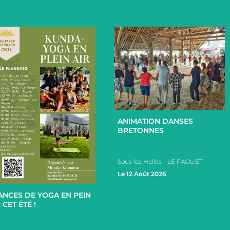
+
ANIMATION DANSES
BRETONNES
Sous les Halles - LE FAOUET
+
Le 12 Août 2026
ANCES DE YOGA EN PEIN
 CET ÉTÉ !