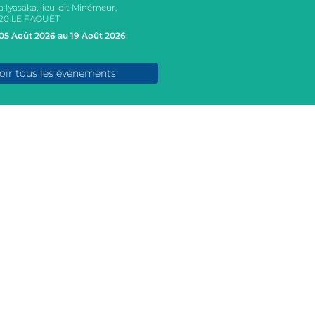
a Iyasaka, lieu-dit Minémeur,
20 LE FAOUËT
05 Août 2026 au 19 Août 2026
oir tous les événements