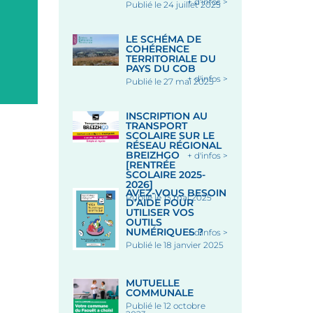
+ d'infos >
Publié le 24 juillet 2025
Place des Halles, 56320 LE
FAOUËT
Le 12 Août 2026
LE SCHÉMA DE
COHÉRENCE
TERRITORIALE DU
PAYS DU COB
+ d'infos >
Publié le 27 mai 2025
INSCRIPTION AU
TRANSPORT
SCOLAIRE SUR LE
RÉSEAU RÉGIONAL
BREIZHGO
+ d'infos >
[RENTRÉE
SCOLAIRE 2025-
2026]
AVEZ-VOUS BESOIN
Publié le 13 mai 2025
D’AIDE POUR
UTILISER VOS
OUTILS
NUMÉRIQUES ?
+ d'infos >
Publié le 18 janvier 2025
MUTUELLE
COMMUNALE
Publié le 12 octobre