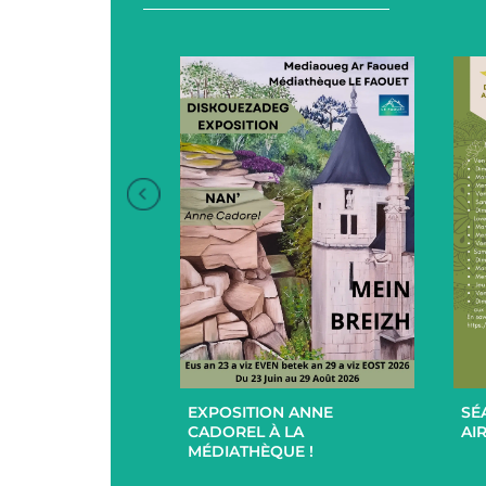
+
+
EXPOSITION ANNE
SÉ
UCES EN
CADOREL À LA
AIR
 ET EXTÉRIEUR
MÉDIATHÈQUE !
PAR L’EHPAD DU