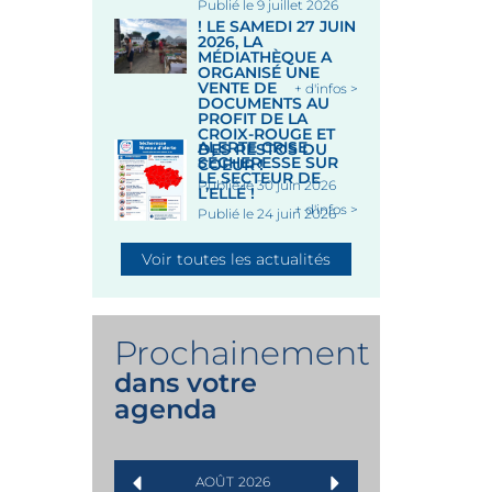
Publié le 9 juillet 2026
! LE SAMEDI 27 JUIN
2026, LA
MÉDIATHÈQUE A
ORGANISÉ UNE
VENTE DE
+ d'infos >
DOCUMENTS AU
PROFIT DE LA
CROIX-ROUGE ET
ALERTE CRISE
DES RESTOS DU
SÉCHERESSE SUR
COEUR !
LE SECTEUR DE
Publié le 30 juin 2026
L’ELLÉ !
+ d'infos >
Publié le 24 juin 2026
Voir toutes les actualités
Prochainement
dans votre
agenda
AOÛT
2026