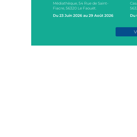
Médiathèque, 54 Rue de Saint-
Cas
s, 2 Rue des Ecoles,
Fiacre, 56320 Le Faouët.
563
AOUËT
Du 23 Juin 2026 au 29 Août 2026
Du 
e 2026
V