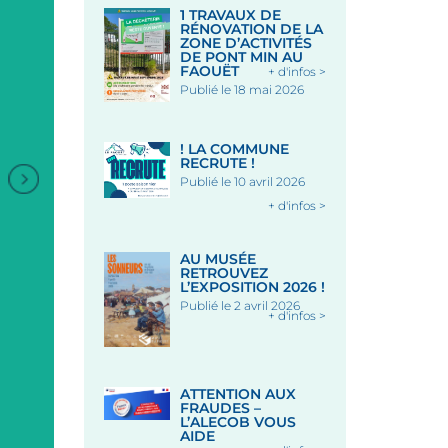
1 TRAVAUX DE
RÉNOVATION DE LA
ZONE D’ACTIVITÉS
DE PONT MIN AU
FAOUËT
+ d'infos >
Publié le 18 mai 2026
! LA COMMUNE
RECRUTE !
Publié le 10 avril 2026
+ d'infos >
ANIMATION DANSES
BRETONNES
AU MUSÉE
RETROUVEZ
L’EXPOSITION 2026 !
Publié le 2 avril 2026
Sous les Halles - LE FAOUE
+ d'infos >
+
Le 19 Août 2026
MARCHÉ NOCTURE PLACE
ATTENTION AUX
DES HALLES
FRAUDES –
L’ALECOB VOUS
AIDE