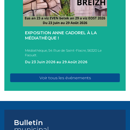
+
+
EXPOSITION ANNE CADOREL À LA
SÉAN
T
MÉDIATHÈQUE !
ÉTÉ !
PAD
Médiathèque, 54 Rue de Saint-Fiacre, 56320 Le
Casa I
Faouët.
FAOU
Du 23 Juin 2026 au 29 Août 2026
Du 05
Voir tous les événements
Bulletin
municipal