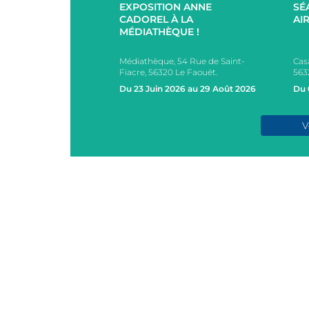
EXPOSITION ANNE
SÉ
UCES EN
CADOREL À LA
AIR
 ET EXTÉRIEUR
MÉDIATHÈQUE !
PAR L’EHPAD DU
Médiathèque, 54 Rue de Saint-
Cas
s, 2 Rue des Ecoles,
Fiacre, 56320 Le Faouët.
563
AOUËT
Du 23 Juin 2026 au 29 Août 2026
Du 
e 2026
V