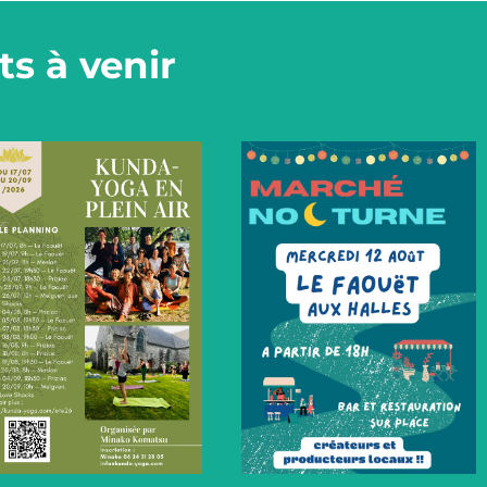
s à venir
+
+