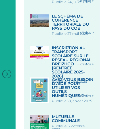
+ d'infos >
Publié le 24 juillet 2025
LE SCHÉMA DE
COHÉRENCE
TERRITORIALE DU
PAYS DU COB
+ d'infos >
Publié le 27 mai 2025
INSCRIPTION AU
TRANSPORT
SCOLAIRE SUR LE
RÉSEAU RÉGIONAL
BREIZHGO
+ d'infos >
[RENTRÉE
SCOLAIRE 2025-
2026]
+
AVEZ-VOUS BESOIN
Publié le 13 mai 2025
D’AIDE POUR
UTILISER VOS
ANIMATION DANSES
ANIMATION DANSES
OUTILS
BRETONNES
BRETONNES
NUMÉRIQUES ?
+ d'infos >
Publié le 18 janvier 2025
Sous les Halles - LE FAOUET
Sous les Halles - LE FAOUE
MUTUELLE
Le 12 Août 2026
Le 19 Août 2026
COMMUNALE
Publié le 12 octobre