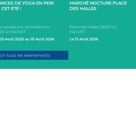
ANCES DE YOGA EN PEIN
MARCHÉ NOCTURE PLACE
 CET ÉTÉ !
DES HALLES
a Iyasaka, lieu-dit Minémeur,
Place des Halles, 56320 LE
20 LE FAOUËT
FAOUËT
05 Août 2026 au 19 Août 2026
Le 12 Août 2026
oir tous les événements