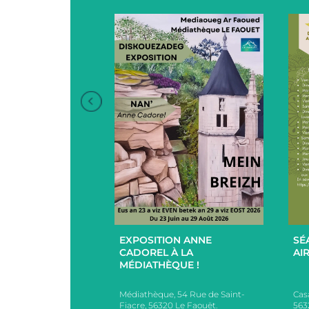
+
+
EXPOSITION ANNE
SÉ
UCES EN
CADOREL À LA
AIR
 ET EXTÉRIEUR
MÉDIATHÈQUE !
PAR L’EHPAD DU
Médiathèque, 54 Rue de Saint-
Cas
s, 2 Rue des Ecoles,
Fiacre, 56320 Le Faouët.
563
AOUËT