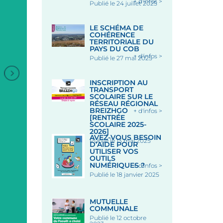
+ d'infos >
Publié le 24 juillet 2025
LE SCHÉMA DE
COHÉRENCE
TERRITORIALE DU
PAYS DU COB
+ d'infos >
Publié le 27 mai 2025
INSCRIPTION AU
TRANSPORT
SCOLAIRE SUR LE
RÉSEAU RÉGIONAL
BREIZHGO
+ d'infos >
[RENTRÉE
SCOLAIRE 2025-
2026]
AVEZ-VOUS BESOIN
Publié le 13 mai 2025
D’AIDE POUR
UTILISER VOS
+
OUTILS
NUMÉRIQUES ?
+ d'infos >
MARCHÉ NOCTURE PLACE
CONCERT REFLEXION
Publié le 18 janvier 2025
DES HALLES
QUINTUOR À CORDES 
CHAPELLE SAINT-FIACR
MUTUELLE
COMMUNALE
Place des Halles, 56320 LE
Chapelle Saint-Fiacre, lieu-d
Publié le 12 octobre
FAOUËT
Saint-Fiacre, 56320 LE FA