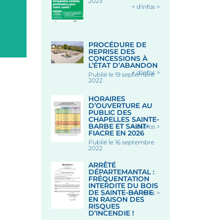
2023
+ d'infos >
Le 12 Août 2026
Le 18 Août 2026
PROCÉDURE DE
REPRISE DES
CONCESSIONS À
L’ÉTAT D’ABANDON
+ d'infos >
Publié le 19 septembre
2022
HORAIRES
D’OUVERTURE AU
PUBLIC DES
CHAPELLES SAINTE-
BARBE ET SAINT-
+ d'infos >
FIACRE EN 2026
Publié le 16 septembre
2022
ARRÊTÉ
DÉPARTEMANTAL :
FRÉQUENTATION
INTERDITE DU BOIS
DE SAINTE-BARBE
+ d'infos >
EN RAISON DES
RISQUES
D’INCENDIE !