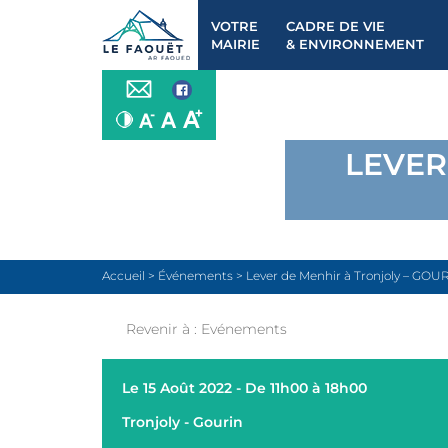
VOTRE
CADRE DE VIE
MAIRIE
& ENVIRONNEMENT
LEVER
Accueil
>
Événements
>
Lever de Menhir à Tronjoly – GOU
Revenir à :
Evénements
Le 15 Août 2022 - De 11h00 à 18h00
Tronjoly - Gourin