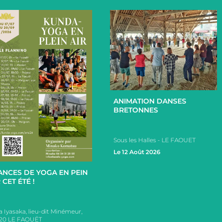
+
ANIMATION DANSES
BRETONNES
Sous les Halles - LE FAOUET
+
Le 12 Août 2026
ANCES DE YOGA EN PEIN
 CET ÉTÉ !
a Iyasaka, lieu-dit Minémeur,
20 LE FAOUËT