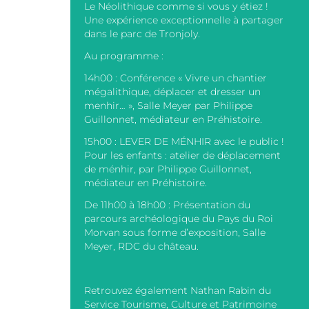
Le Néolithique comme si vous y étiez !
Une expérience exceptionnelle à partager
dans le parc de Tronjoly.
Au programme :
14h00 : Conférence « Vivre un chantier
mégalithique, déplacer et dresser un
menhir… », Salle Meyer par Philippe
Guillonnet, médiateur en Préhistoire.
15h00 : LEVER DE MÉNHIR avec le public !
Pour les enfants : atelier de déplacement
de ménhir, par Philippe Guillonnet,
médiateur en Préhistoire.
De 11h00 à 18h00 : Présentation du
parcours archéologique du Pays du Roi
Morvan sous forme d’exposition, Salle
Meyer, RDC du château.
Retrouvez également Nathan Rabin du
Service Tourisme, Culture et Patrimoine