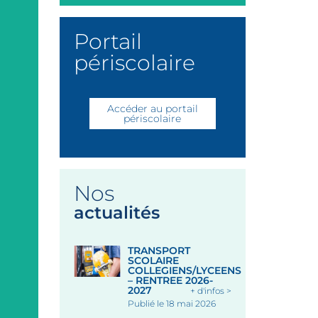
Portail
périscolaire
Accéder au portail
périscolaire
Nos
actualités
TRANSPORT
SCOLAIRE
COLLEGIENS/LYCEENS
– RENTREE 2026-
2027
+ d'infos >
Publié le 18 mai 2026