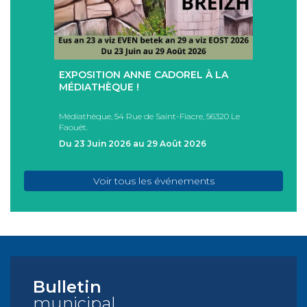
+
+
EXPOSITION ANNE CADOREL À LA
SÉAN
T
MÉDIATHÈQUE !
ÉTÉ !
PAD
Médiathèque, 54 Rue de Saint-Fiacre, 56320 Le
Casa I
Faouët.
FAOU
Du 23 Juin 2026 au 29 Août 2026
Du 05
Voir tous les événements
Bulletin
municipal