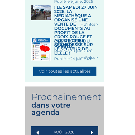
Publié le 9 juillet 2026
! LE SAMEDI 27 JUIN
2026, LA
MÉDIATHÈQUE A
ORGANISÉ UNE
VENTE DE
+ d'infos >
DOCUMENTS AU
PROFIT DE LA
CROIX-ROUGE ET
ALERTE CRISE
DES RESTOS DU
SÉCHERESSE SUR
COEUR !
LE SECTEUR DE
Publié le 30 juin 2026
L’ELLÉ !
+ d'infos >
Publié le 24 juin 2026
Voir toutes les actualités
Prochainement
dans votre
agenda
AOÛT
2026