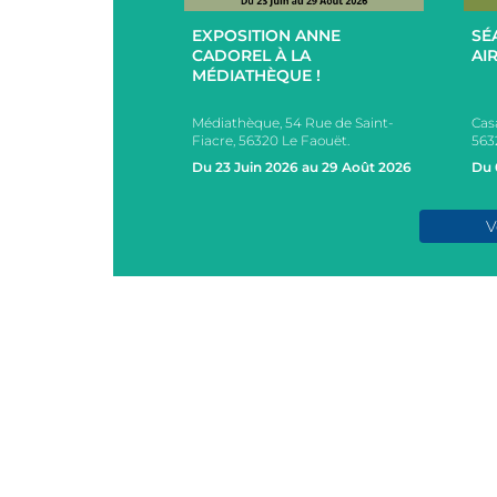
EXPOSITION ANNE
SÉ
UCES EN
CADOREL À LA
AIR
 ET EXTÉRIEUR
MÉDIATHÈQUE !
PAR L’EHPAD DU
Médiathèque, 54 Rue de Saint-
Cas
s, 2 Rue des Ecoles,
Fiacre, 56320 Le Faouët.
563
AOUËT
Du 23 Juin 2026 au 29 Août 2026
Du 
e 2026
V