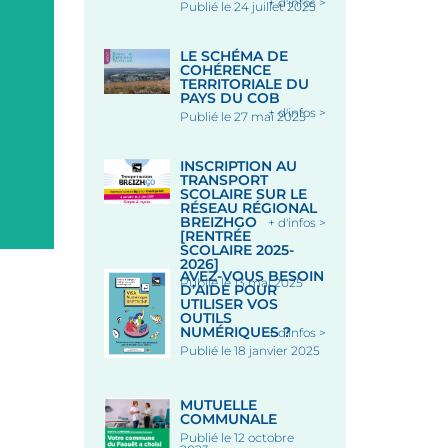
+ d'infos >
Publié le 24 juillet 2025
CONCERT REFLEXION
QUINTUOR À CORDES 
LE SCHÉMA DE
CHAPELLE SAINT-FIACR
COHÉRENCE
TERRITORIALE DU
PAYS DU COB
Chapelle Saint-Fiacre, lieu-d
+ d'infos >
Publié le 27 mai 2025
Saint-Fiacre, 56320 LE FA
Le 18 Août 2026
INSCRIPTION AU
TRANSPORT
SCOLAIRE SUR LE
RÉSEAU RÉGIONAL
BREIZHGO
+ d'infos >
[RENTRÉE
SCOLAIRE 2025-
2026]
AVEZ-VOUS BESOIN
Publié le 13 mai 2025
D’AIDE POUR
UTILISER VOS
OUTILS
NUMÉRIQUES ?
+ d'infos >
Publié le 18 janvier 2025
MUTUELLE
COMMUNALE
Publié le 12 octobre