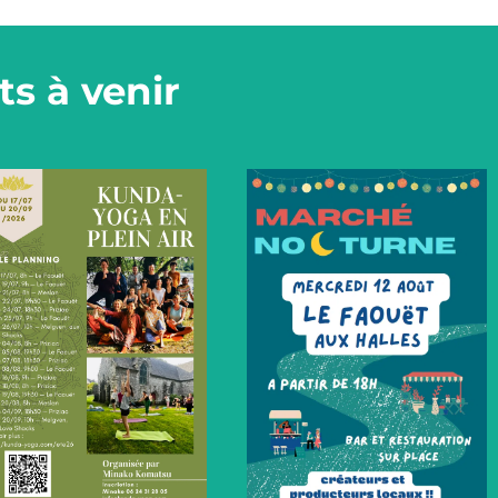
s à venir
+
+