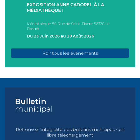
EXPOSITION ANNE CADOREL À LA
SÉAN
T
MÉDIATHÈQUE !
ÉTÉ !
PAD
Médiathèque, 54 Rue de Saint-Fiacre, 56320 Le
Casa I
Faouët.
FAOU
Du 23 Juin 2026 au 29 Août 2026
Du 05
Voir tous les événements
Bulletin
municipal
Retrouvez l’intégralité des bulletins municipaux en
libre téléchargement