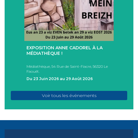
+
+
EXPOSITION ANNE CADOREL À LA
SÉAN
T
MÉDIATHÈQUE !
ÉTÉ !
PAD
Médiathèque, 54 Rue de Saint-Fiacre, 56320 Le
Casa I
Faouët.
FAOU
Du 23 Juin 2026 au 29 Août 2026
Du 05
Voir tous les événements