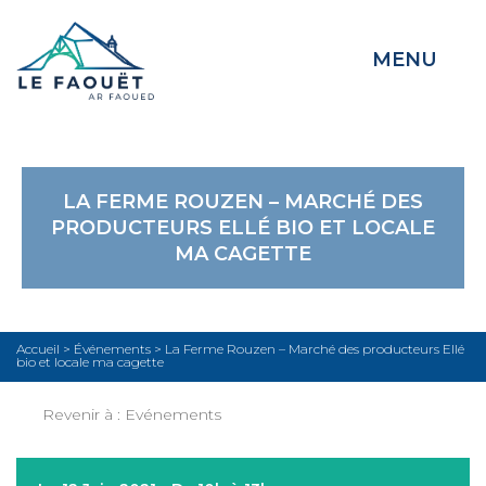
MENU
LA FERME ROUZEN – MARCHÉ DES
PRODUCTEURS ELLÉ BIO ET LOCALE
MA CAGETTE
Accueil
>
Événements
>
La Ferme Rouzen – Marché des producteurs Ellé
bio et locale ma cagette
Revenir à :
Evénements