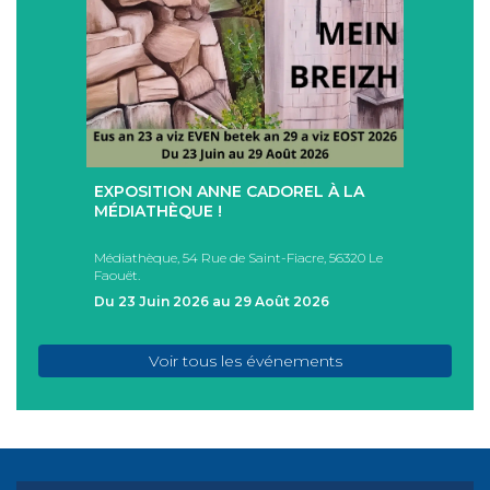
+
+
EXPOSITION ANNE CADOREL À LA
SÉAN
T
MÉDIATHÈQUE !
ÉTÉ !
PAD
Médiathèque, 54 Rue de Saint-Fiacre, 56320 Le
Casa I
Faouët.
FAOU
Du 23 Juin 2026 au 29 Août 2026
Du 05
Voir tous les événements