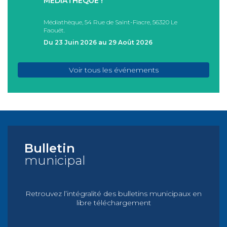
MÉDIATHÈQUE !
ÉTÉ !
PAD
Médiathèque, 54 Rue de Saint-Fiacre, 56320 Le
Casa I
Faouët.
FAOU
Du 23 Juin 2026 au 29 Août 2026
Du 05
Voir tous les événements
Bulletin
municipal
Retrouvez l’intégralité des bulletins municipaux en
libre téléchargement