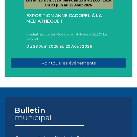
+
+
EXPOSITION ANNE CADOREL À LA
SÉAN
T
MÉDIATHÈQUE !
ÉTÉ !
PAD
Médiathèque, 54 Rue de Saint-Fiacre, 56320 Le
Casa I
Faouët.
FAOU
Du 23 Juin 2026 au 29 Août 2026
Du 05
Voir tous les événements
Bulletin
municipal