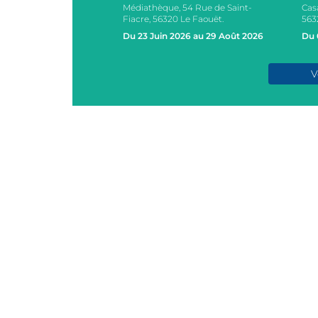
Médiathèque, 54 Rue de Saint-
Cas
s, 2 Rue des Ecoles,
Fiacre, 56320 Le Faouët.
563
AOUËT
Du 23 Juin 2026 au 29 Août 2026
Du 
e 2026
V