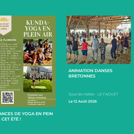
+
ANIMATION DANSES
BRETONNES
Sous les Halles - LE FAOUET
+
Le 12 Août 2026
ANCES DE YOGA EN PEIN
 CET ÉTÉ !