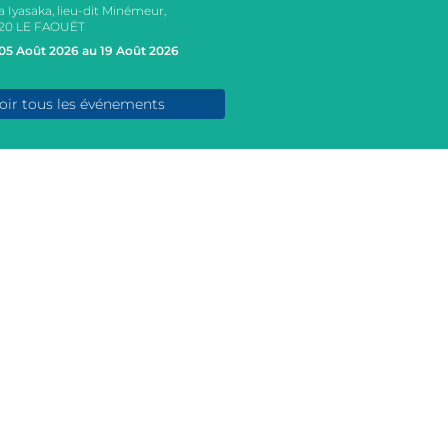
a Iyasaka, lieu-dit Minémeur,
20 LE FAOUËT
05 Août 2026 au 19 Août 2026
oir tous les événements