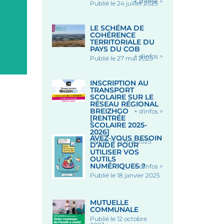
+ d'infos >
Publié le 24 juillet 2025
Place des Halles, 56320 LE
Chapelle Saint-Fiacre, lieu-d
FAOUËT
Saint-Fiacre, 56320 LE FA
Le 12 Août 2026
Le 18 Août 2026
LE SCHÉMA DE
COHÉRENCE
TERRITORIALE DU
PAYS DU COB
+ d'infos >
Publié le 27 mai 2025
INSCRIPTION AU
TRANSPORT
SCOLAIRE SUR LE
RÉSEAU RÉGIONAL
BREIZHGO
+ d'infos >
[RENTRÉE
SCOLAIRE 2025-
2026]
AVEZ-VOUS BESOIN
Publié le 13 mai 2025
D’AIDE POUR
UTILISER VOS
OUTILS
NUMÉRIQUES ?
+ d'infos >
Publié le 18 janvier 2025
MUTUELLE
COMMUNALE
Publié le 12 octobre