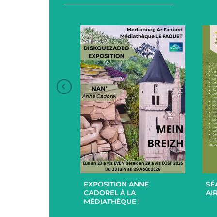
+
+
EXPOSITION ANNE
SÉ
UCES EN
CADOREL À LA
AIR
 ET EXTÉRIEUR
MÉDIATHÈQUE !
PAR L’EHPAD DU