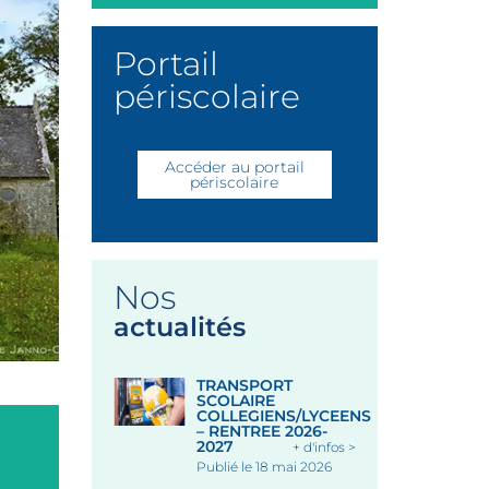
Portail
périscolaire
Accéder au portail
périscolaire
Nos
actualités
TRANSPORT
SCOLAIRE
COLLEGIENS/LYCEENS
– RENTREE 2026-
2027
+ d'infos >
Publié le 18 mai 2026