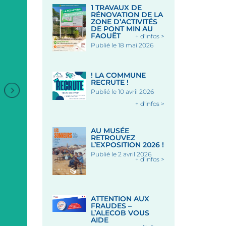
1 TRAVAUX DE
RÉNOVATION DE LA
ZONE D’ACTIVITÉS
DE PONT MIN AU
FAOUËT
+ d'infos >
Publié le 18 mai 2026
! LA COMMUNE
RECRUTE !
Publié le 10 avril 2026
+ d'infos >
AU MUSÉE
RETROUVEZ
L’EXPOSITION 2026 !
Publié le 2 avril 2026
+ d'infos >
+
MARCHÉ NOCTURE PLACE
CONCERT REFLEXION
ATTENTION AUX
DES HALLES
QUINTUOR À CORDES 
FRAUDES –
CHAPELLE SAINT-FIACR
L’ALECOB VOUS
AIDE