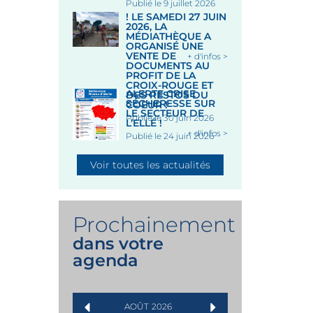
Publié le 9 juillet 2026
! LE SAMEDI 27 JUIN
2026, LA
MÉDIATHÈQUE A
ORGANISÉ UNE
VENTE DE
+ d'infos >
DOCUMENTS AU
PROFIT DE LA
CROIX-ROUGE ET
ALERTE CRISE
DES RESTOS DU
SÉCHERESSE SUR
COEUR !
LE SECTEUR DE
Publié le 30 juin 2026
L’ELLÉ !
+ d'infos >
Publié le 24 juin 2026
Voir toutes les actualités
Prochainement
dans votre
agenda
AOÛT
2026