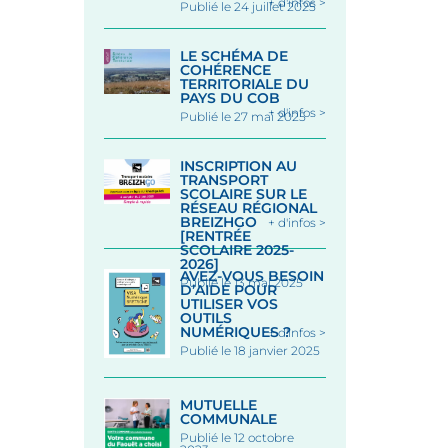
+ d'infos >
Publié le 24 juillet 2025
LE SCHÉMA DE
COHÉRENCE
TERRITORIALE DU
PAYS DU COB
+ d'infos >
Publié le 27 mai 2025
INSCRIPTION AU
TRANSPORT
SCOLAIRE SUR LE
RÉSEAU RÉGIONAL
BREIZHGO
+ d'infos >
[RENTRÉE
SCOLAIRE 2025-
2026]
AVEZ-VOUS BESOIN
Publié le 13 mai 2025
D’AIDE POUR
UTILISER VOS
OUTILS
NUMÉRIQUES ?
+ d'infos >
Publié le 18 janvier 2025
MUTUELLE
COMMUNALE
Publié le 12 octobre