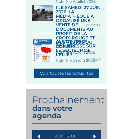
Publié le 9 juillet 2026
! LE SAMEDI 27 JUIN
2026, LA
MÉDIATHÈQUE A
ORGANISÉ UNE
VENTE DE
+ d'infos >
DOCUMENTS AU
PROFIT DE LA
CROIX-ROUGE ET
ALERTE CRISE
DES RESTOS DU
SÉCHERESSE SUR
COEUR !
LE SECTEUR DE
Publié le 30 juin 2026
L’ELLÉ !
+ d'infos >
Publié le 24 juin 2026
Voir toutes les actualités
Prochainement
dans votre
agenda
AOÛT
2026