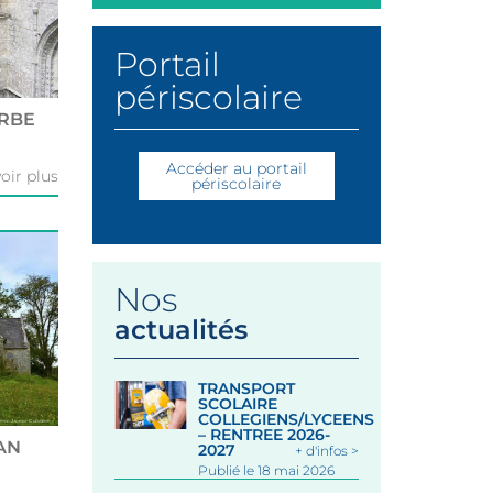
Portail
périscolaire
ARBE
Accéder au portail
oir plus
périscolaire
Nos
actualités
TRANSPORT
SCOLAIRE
COLLEGIENS/LYCEENS
– RENTREE 2026-
AN
2027
+ d'infos >
Publié le 18 mai 2026