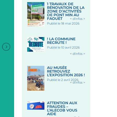
1 TRAVAUX DE
RÉNOVATION DE LA
ZONE D’ACTIVITÉS
DE PONT MIN AU
FAOUËT
+ d'infos >
Publié le 18 mai 2026
! LA COMMUNE
RECRUTE !
Publié le 10 avril 2026
+
+ d'infos >
ANIMATION DANSES
ANIMATION DANSES
BRETONNES
BRETONNES
AU MUSÉE
RETROUVEZ
L’EXPOSITION 2026 !
Publié le 2 avril 2026
Sous les Halles - LE FAOUET
Sous les Halles - LE FAOUE
+ d'infos >
Le 12 Août 2026
Le 19 Août 2026
ATTENTION AUX
FRAUDES –
L’ALECOB VOUS
AIDE