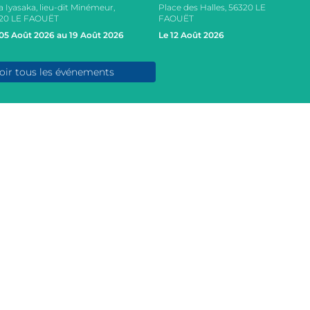
a Iyasaka, lieu-dit Minémeur,
Place des Halles, 56320 LE
20 LE FAOUËT
FAOUËT
05 Août 2026 au 19 Août 2026
Le 12 Août 2026
oir tous les événements