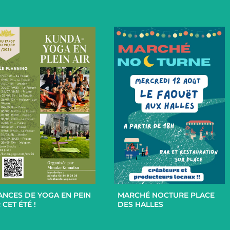
+
+
ANCES DE YOGA EN PEIN
MARCHÉ NOCTURE PLACE
 CET ÉTÉ !
DES HALLES