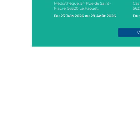
Médiathèque, 54 Rue de Saint-
Cas
s, 2 Rue des Ecoles,
Fiacre, 56320 Le Faouët.
563
AOUËT
Du 23 Juin 2026 au 29 Août 2026
Du 
e 2026
V