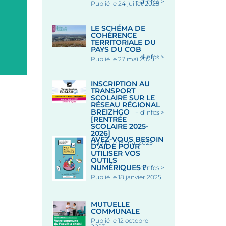
+ d'infos >
Publié le 24 juillet 2025
LE SCHÉMA DE
COHÉRENCE
TERRITORIALE DU
PAYS DU COB
+ d'infos >
Publié le 27 mai 2025
INSCRIPTION AU
TRANSPORT
SCOLAIRE SUR LE
RÉSEAU RÉGIONAL
BREIZHGO
+ d'infos >
[RENTRÉE
SCOLAIRE 2025-
2026]
AVEZ-VOUS BESOIN
Publié le 13 mai 2025
D’AIDE POUR
UTILISER VOS
OUTILS
NUMÉRIQUES ?
+ d'infos >
Publié le 18 janvier 2025
MUTUELLE
COMMUNALE
Publié le 12 octobre