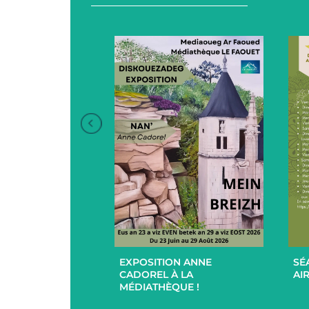
+
+
EXPOSITION ANNE
SÉ
UCES EN
CADOREL À LA
AIR
 ET EXTÉRIEUR
MÉDIATHÈQUE !
PAR L’EHPAD DU